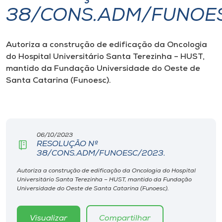
38/CONS.ADM/FUNOES
I.nova
Autoriza
a construção de edificação da Oncologia
Diplomados
do Hospital Universitário Santa Terezinha – HUST,
mantido da Fundação Universidade do Oeste de
Cultura
Santa Catarina (Funoesc).
CPA
06/10/2023
Biblioteca
RESOLUÇÃO Nº
38/CONS.ADM/FUNOESC/2023.
Editora
Autoriza a construção de edificação da Oncologia do Hospital
Universitário Santa Terezinha – HUST, mantido da Fundação
Universidade do Oeste de Santa Catarina (Funoesc).
Rádio
Visualizar
Compartilhar