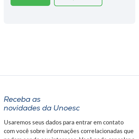
Museu
Unoesc
Store
Selecione
o idioma
A+
Receba as
A-
novidades da Unoesc
Usaremos seus dados para entrar em contato
com você sobre informações correlacionadas que