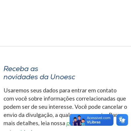
Museu
Unoesc
Store
Selecione
o idioma
Receba as
novidades da Unoesc
A+
Usaremos seus dados para entrar em contato
A-
com você sobre informações correlacionadas que
podem ser de seu interesse. Você pode cancelar o
envio da divulgação, a qualquer momento. Para
mais detalhes, leia nossa
política de