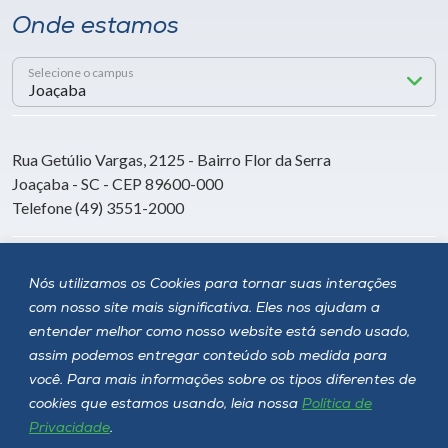
Onde estamos
Selecione o campus
Rua Getúlio Vargas, 2125 - Bairro Flor da Serra
Joaçaba - SC - CEP 89600-000
Telefone (49) 3551-2000
Siga a Unoesc
Nós utilizamos os Cookies para tornar suas interações
com nosso site mais significativa. Eles nos ajudam a
entender melhor como nosso website está sendo usado,
assim podemos entregar conteúdo sob medida para
você. Para mais informações sobre os tipos diferentes de
cookies que estamos usando, leia nossa
Política de
Privacidade
.