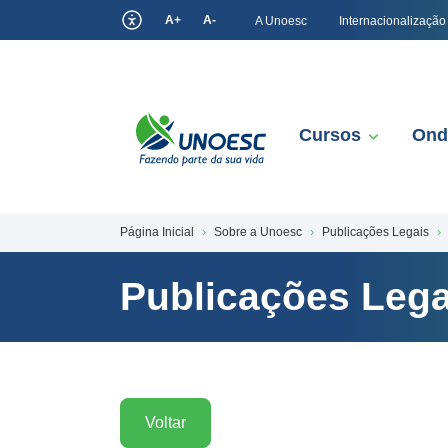
A+
A-
A Unoesc
Internacionalização
Cursos
Ond
Página Inicial
Sobre a Unoesc
Publicações Legais
Publicações Lega
Voltar