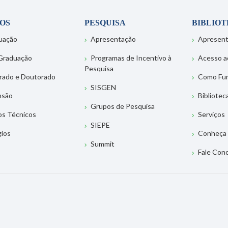
OS
PESQUISA
BIBLIO
uação
Apresentação
Apresen
Graduação
Programas de Incentivo à
Acesso a
Pesquisa
rado e Doutorado
Como Fu
SISGEN
nsão
Bibliotec
Grupos de Pesquisa
os Técnicos
Serviços
SIEPE
gios
Conheça 
Summit
Fale Con