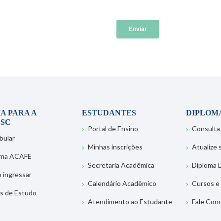
A PARA A
ESTUDANTES
DIPLOM
SC
Portal de Ensino
Consulta
bular
Minhas inscrições
Atualize
ema ACAFE
Secretaria Acadêmica
Diploma D
 ingressar
Calendário Acadêmico
Cursos e
s de Estudo
Atendimento ao Estudante
Fale Con