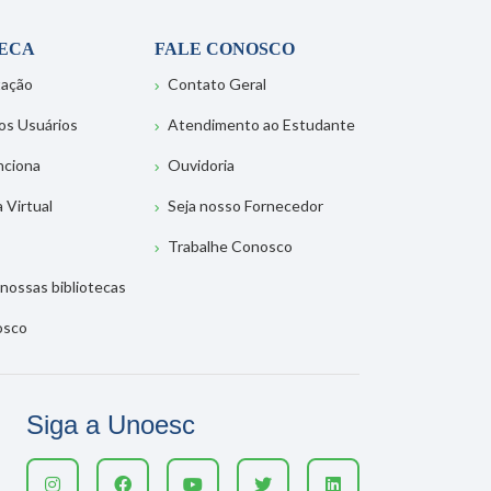
TECA
FALE CONOSCO
tação
Contato Geral
os Usuários
Atendimento ao Estudante
nciona
Ouvidoria
a Virtual
Seja nosso Fornecedor
Trabalhe Conosco
nossas bibliotecas
osco
Siga a Unoesc