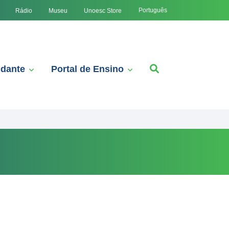
Português
Rádio
Museu
Unoesc Store
udante
Portal de Ensino