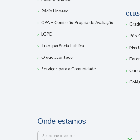
Rádio Unoesc
CURS
CPA – Comissão Própria de Avaliação
Grad
LGPD
Pós-
Transparência Pública
Mest
O que acontece
Exte
Serviços para a Comunidade
Curs
Colé
Onde estamos
Selecione o campus