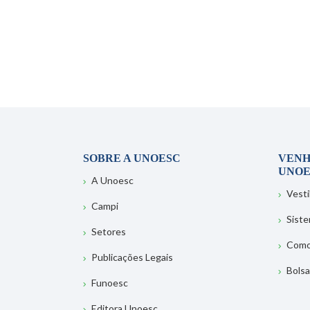
SOBRE A UNOESC
VENH
UNOE
A Unoesc
Vesti
Campi
Sist
Setores
Como
Publicações Legais
Bolsa
Funoesc
Editora Unoesc