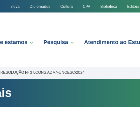
I.nova
Diplomados
Cultura
CPA
Biblioteca
Editora
e estamos
Pesquisa
Atendimento ao Est
RESOLUÇÃO Nº 37/CONS.ADM/FUNOESC/2024
is