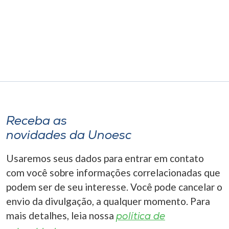
Museu
Unoesc
Store
Selecione
o idioma
Receba as
novidades da Unoesc
A+
Usaremos seus dados para entrar em contato
A-
com você sobre informações correlacionadas que
podem ser de seu interesse. Você pode cancelar o
envio da divulgação, a qualquer momento. Para
mais detalhes, leia nossa
política de