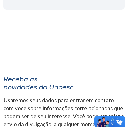
Museu
Unoesc
Store
Selecione
o idioma
Receba as
A+
novidades da Unoesc
A-
Usaremos seus dados para entrar em contato
com você sobre informações correlacionadas que
podem ser de seu interesse. Você pode cancelar o
envio da divulgação, a qualquer momento. Para