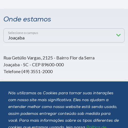
Onde estamos
Selecione o campus
Rua Getúlio Vargas, 2125 - Bairro Flor da Serra
Joaçaba - SC - CEP 89600-000
Telefone (49) 3551-2000
Siga a Unoesc
Nós utilizamos os Cookies para tornar suas interações
com nosso site mais significativa. Eles nos ajudam a
entender melhor como nosso website está sendo usado,
assim podemos entregar conteúdo sob medida para
você. Para mais informações sobre os tipos diferentes de
cookies que estamos usando, leia nossa
Política de