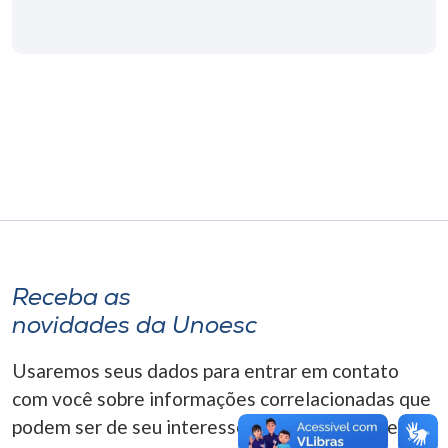
Museu
Unoesc
Store
Selecione
o idioma
Receba as
A+
A-
novidades da Unoesc
Usaremos seus dados para entrar em contato
com você sobre informações correlacionadas que
podem ser de seu interesse. Você pode cancelar o