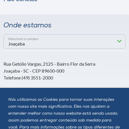
Onde estamos
Selecione o campus
Rua Getúlio Vargas, 2125 - Bairro Flor da Serra
Joaçaba - SC - CEP 89600-000
Telefone (49) 3551-2000
Siga a Unoesc
Nós utilizamos os Cookies para tornar suas interações
com nosso site mais significativa. Eles nos ajudam a
entender melhor como nosso website está sendo usado,
assim podemos entregar conteúdo sob medida para
você. Para mais informações sobre os tipos diferentes de