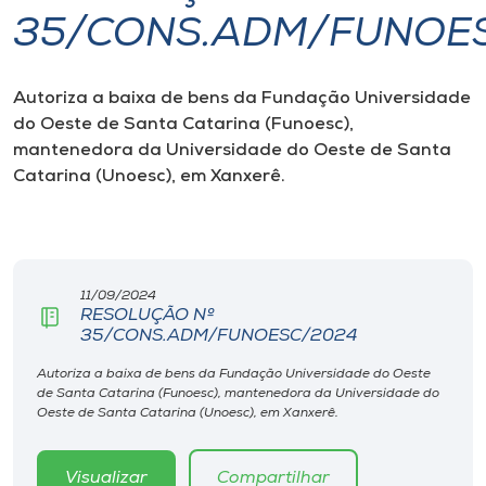
35/CONS.ADM/FUNOE
I.nova
Autoriza a baixa de bens da Fundação Universidade
Diplomados
do Oeste de Santa Catarina (Funoesc),
mantenedora da Universidade do Oeste de Santa
Cultura
Catarina (Unoesc), em Xanxerê.
CPA
11/09/2024
Biblioteca
RESOLUÇÃO Nº
35/CONS.ADM/FUNOESC/2024
Editora
Autoriza a baixa de bens da Fundação Universidade do Oeste
de Santa Catarina (Funoesc), mantenedora da Universidade do
Oeste de Santa Catarina (Unoesc), em Xanxerê.
Rádio
Visualizar
Compartilhar