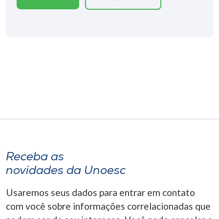
Museu
Unoesc
Store
Selecione
o idioma
A+
Receba as
A-
novidades da Unoesc
Usaremos seus dados para entrar em contato
com você sobre informações correlacionadas que