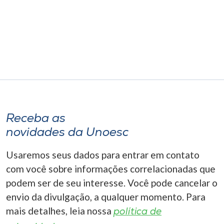
Museu
Unoesc
Store
Selecione
o idioma
Receba as
novidades da Unoesc
A+
Usaremos seus dados para entrar em contato
A-
com você sobre informações correlacionadas que
podem ser de seu interesse. Você pode cancelar o
envio da divulgação, a qualquer momento. Para
mais detalhes, leia nossa
política de