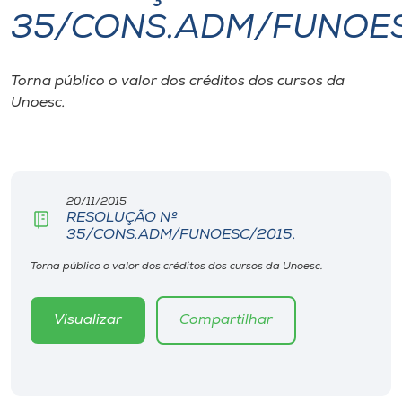
35/CONS.ADM/FUNOES
I.nova
Torna público o valor dos créditos dos cursos da
Diplomados
Unoesc.
Cultura
CPA
20/11/2015
RESOLUÇÃO Nº
35/CONS.ADM/FUNOESC/2015.
Biblioteca
Torna público o valor dos créditos dos cursos da Unoesc.
Editora
Visualizar
Compartilhar
Rádio