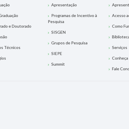
uação
Apresentação
Apresen
Graduação
Programas de Incentivo à
Acesso a
Pesquisa
rado e Doutorado
Como Fu
SISGEN
nsão
Bibliotec
Grupos de Pesquisa
os Técnicos
Serviços
SIEPE
gios
Conheça 
Summit
Fale Con