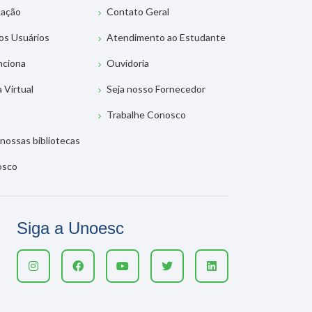
tação
Contato Geral
os Usuários
Atendimento ao Estudante
nciona
Ouvidoria
a Virtual
Seja nosso Fornecedor
Trabalhe Conosco
nossas bibliotecas
osco
Siga a Unoesc