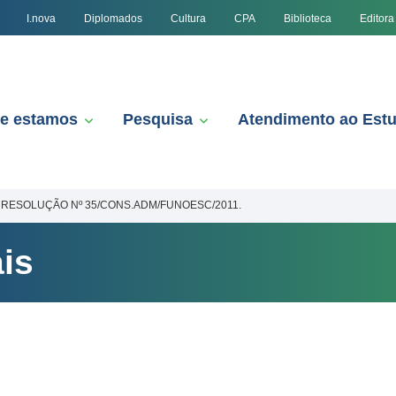
I.nova
Diplomados
Cultura
CPA
Biblioteca
Editora
e estamos
Pesquisa
Atendimento ao Est
RESOLUÇÃO Nº 35/CONS.ADM/FUNOESC/2011.
is