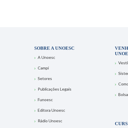
SOBRE A UNOESC
VENH
UNOE
A Unoesc
Vesti
Campi
Sist
Setores
Como
Publicações Legais
Bolsa
Funoesc
Editora Unoesc
Rádio Unoesc
CURS