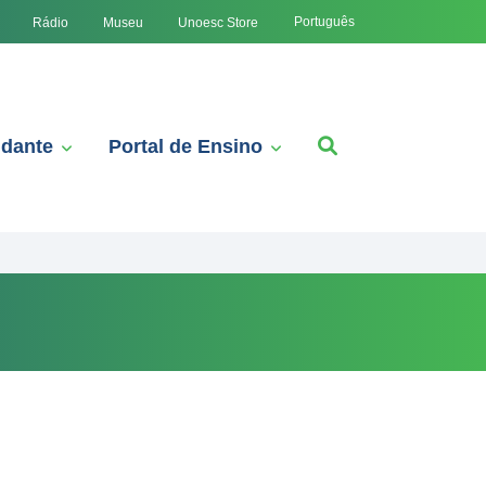
Português
Rádio
Museu
Unoesc Store
udante
Portal de Ensino