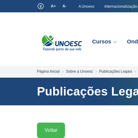
A+
A-
A Unoesc
Internacionalização
Cursos
Ond
Página Inicial
Sobre a Unoesc
Publicações Legais
Publicações Lega
Voltar