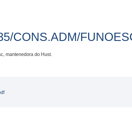
35/CONS.ADM/FUNOESC
sc, mantenedora do Hust.
df