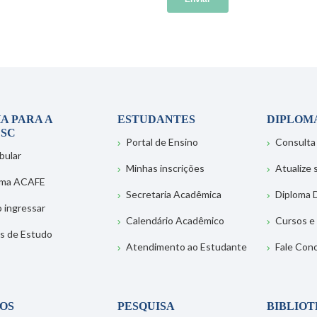
A PARA A
ESTUDANTES
DIPLOM
SC
Portal de Ensino
Consulta
bular
Minhas inscrições
Atualize
ema ACAFE
Secretaria Acadêmica
Diploma D
 ingressar
Calendário Acadêmico
Cursos e
s de Estudo
Atendimento ao Estudante
Fale Con
OS
PESQUISA
BIBLIO