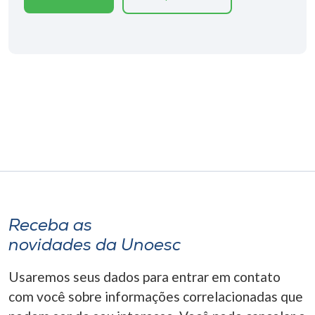
Museu
Unoesc
Store
Selecione
o idioma
A+
Receba as
A-
novidades da Unoesc
Usaremos seus dados para entrar em contato
com você sobre informações correlacionadas que