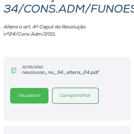
34/CONS.ADM/FUNOES
I.nova
Altera o art. 4º Caput da Resolução
Diplomados
nº24/Cons.Adm/2011.
Cultura
CPA
31/05/2012
resolucao_no_34_altera_24.pdf
Biblioteca
Visualizar
Compartilhar
Editora
Rádio