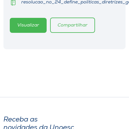
resolucao_no_24_define_politicas_diretrizes_
Museu
Unoesc
Visualizar
Compartilhar
Store
Selecione
o idioma
A+
A-
Receba as
novidades da Unoesc