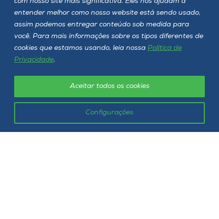
com nosso site mais significativa. Eles nos ajudam a
entender melhor como nosso website está sendo usado,
Onde estamos
assim podemos entregar conteúdo sob medida para
você. Para mais informações sobre os tipos diferentes de
Selecione o campus
cookies que estamos usando, leia nossa
Política de
Privacidade
.
Aceitar todos os cookies
Rua Getúlio Vargas, 2125 - Bairro Flor da Serra
Joaçaba - SC - CEP 89600-000
Telefone (49) 3551-2000
Configurações
Siga a Unoesc