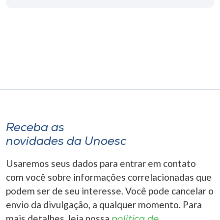
Museu
Unoesc
Store
Selecione
o idioma
Receba as
novidades da Unoesc
A+
A-
Usaremos seus dados para entrar em contato
com você sobre informações correlacionadas que
podem ser de seu interesse. Você pode cancelar o
envio da divulgação, a qualquer momento. Para
mais detalhes, leia nossa
política de