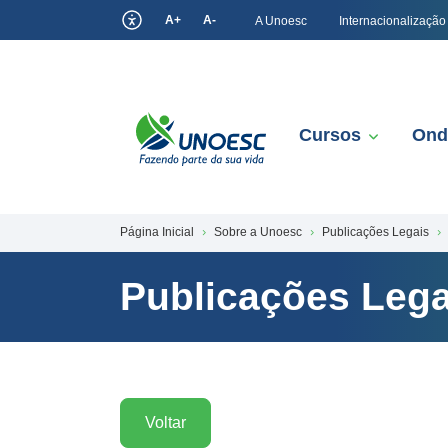
A+
A-
A Unoesc
Internacionalização
Cursos
Ond
Página Inicial
Sobre a Unoesc
Publicações Legais
Publicações Lega
Voltar