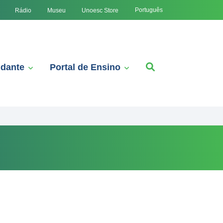
Português
Rádio
Museu
Unoesc Store
udante
Portal de Ensino