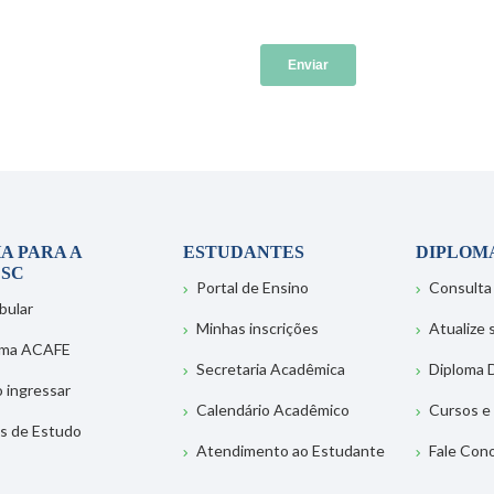
A PARA A
ESTUDANTES
DIPLOM
SC
Portal de Ensino
Consulta
bular
Minhas inscrições
Atualize
ema ACAFE
Secretaria Acadêmica
Diploma D
 ingressar
Calendário Acadêmico
Cursos e
s de Estudo
Atendimento ao Estudante
Fale Con