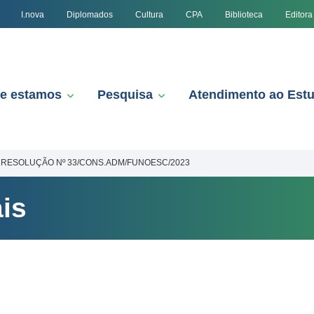
I.nova
Diplomados
Cultura
CPA
Biblioteca
Editora
e estamos
Pesquisa
Atendimento ao Est
RESOLUÇÃO Nº 33/CONS.ADM/FUNOESC/2023
is