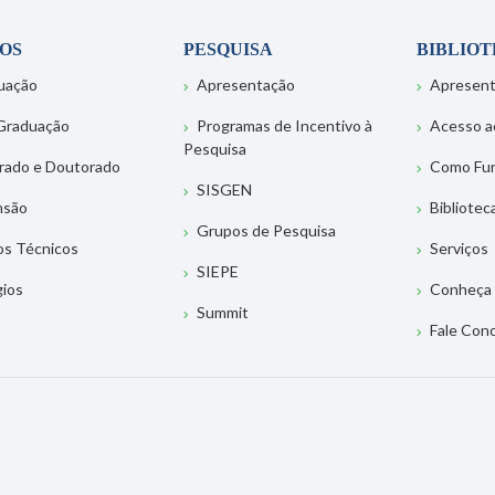
OS
PESQUISA
BIBLIO
uação
Apresentação
Apresen
Graduação
Programas de Incentivo à
Acesso a
Pesquisa
rado e Doutorado
Como Fu
SISGEN
nsão
Bibliotec
Grupos de Pesquisa
os Técnicos
Serviços
SIEPE
gios
Conheça 
Summit
Fale Con