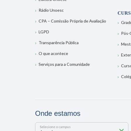
Rádio Unoesc
CURS
CPA – Comissão Própria de Avaliação
Grad
LGPD
Pós-
Transparência Pública
Mest
O que acontece
Exte
Serviços para a Comunidade
Curs
Colé
Onde estamos
Selecione o campus