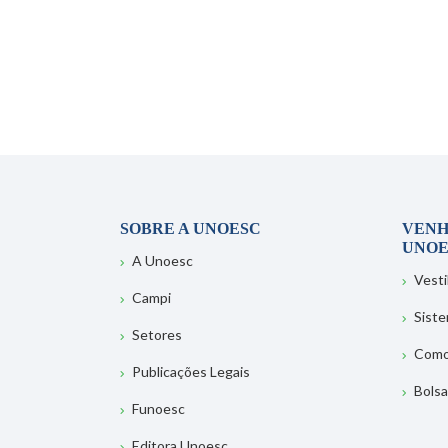
SOBRE A UNOESC
VENH
UNOE
A Unoesc
Vesti
Campi
Sist
Setores
Como
Publicações Legais
Bolsa
Funoesc
Editora Unoesc