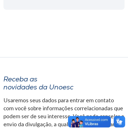
Museu
Unoesc
Store
Selecione
o idioma
Receba as
A+
novidades da Unoesc
A-
Usaremos seus dados para entrar em contato
com você sobre informações correlacionadas que
podem ser de seu interesse. Você pode cancelar o
envio da divulgação, a qualquer momento. Para