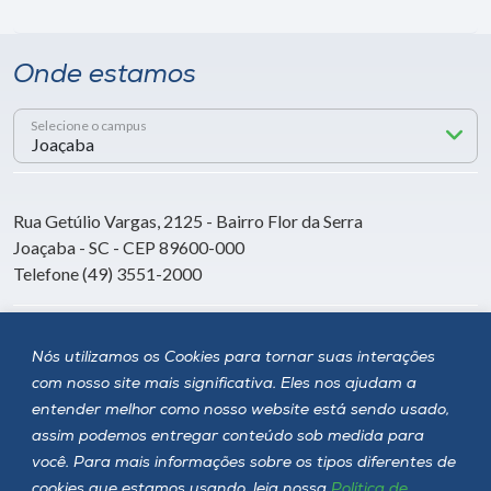
Onde estamos
Selecione o campus
Rua Getúlio Vargas, 2125 - Bairro Flor da Serra
Joaçaba - SC - CEP 89600-000
Telefone (49) 3551-2000
Siga a Unoesc
Nós utilizamos os Cookies para tornar suas interações
com nosso site mais significativa. Eles nos ajudam a
entender melhor como nosso website está sendo usado,
assim podemos entregar conteúdo sob medida para
você. Para mais informações sobre os tipos diferentes de
cookies que estamos usando, leia nossa
Política de