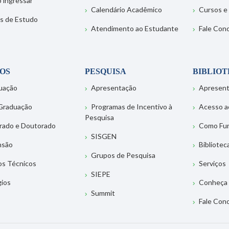
 ingressar
Calendário Acadêmico
Cursos e
s de Estudo
Atendimento ao Estudante
Fale Con
OS
PESQUISA
BIBLIO
uação
Apresentação
Apresen
Graduação
Programas de Incentivo à
Acesso a
Pesquisa
rado e Doutorado
Como Fu
SISGEN
nsão
Bibliotec
Grupos de Pesquisa
os Técnicos
Serviços
SIEPE
gios
Conheça 
Summit
Fale Con