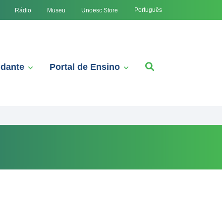
Português
Rádio
Museu
Unoesc Store
udante
Portal de Ensino