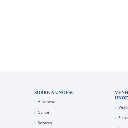
SOBRE A UNOESC
VENH
UNOE
A Unoesc
Vesti
Campi
Sist
Setores