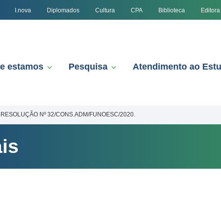
I.nova
Diplomados
Cultura
CPA
Biblioteca
Editora
e estamos
Pesquisa
Atendimento ao Est
RESOLUÇÃO Nº 32/CONS.ADM/FUNOESC/2020.
is