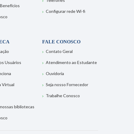
Telefones
 Benefícios
Configurar rede Wi-fi
osco
TECA
FALE CONOSCO
tação
Contato Geral
os Usuários
Atendimento ao Estudante
nciona
Ouvidoria
a Virtual
Seja nosso Fornecedor
Trabalhe Conosco
nossas bibliotecas
osco