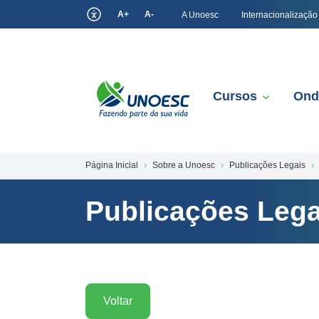
A+
A-
A Unoesc
Internacionalização
Cursos
Ond
Página Inicial
Sobre a Unoesc
Publicações Legais
Publicações Lega
Voltar