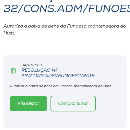
32/CONS.ADM/FUNOES
I.nova
Autoriza a baixa de bens da Funoesc, mantenedora do
Diplomados
Hust.
Cultura
CPA
04/12/2019
RESOLUÇÃO Nº
32/CONS.ADM/FUNOESC/2019.
Biblioteca
Autoriza a baixa de bens da Funoesc, mantenedora do Hust.
Editora
Visualizar
Compartilhar
Rádio