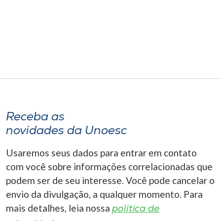
Museu
Unoesc
Store
Selecione
o idioma
Receba as
novidades da Unoesc
A+
Usaremos seus dados para entrar em contato
A-
com você sobre informações correlacionadas que
podem ser de seu interesse. Você pode cancelar o
envio da divulgação, a qualquer momento. Para
mais detalhes, leia nossa
política de