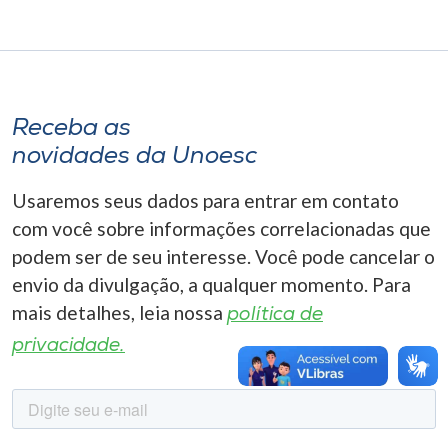
Museu
Unoesc
Store
Receba as
novidades da Unoesc
Selecione
Usaremos seus dados para entrar em contato
o idioma
com você sobre informações correlacionadas que
podem ser de seu interesse. Você pode cancelar o
envio da divulgação, a qualquer momento. Para
A+
mais detalhes, leia nossa
política de
A-
privacidade.