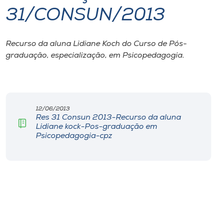
31/CONSUN/2013
I.nova
Recurso da aluna Lidiane Koch do Curso de Pós-
Diplomados
graduação, especialização, em Psicopedagogia.
Cultura
CPA
12/06/2013
Res 31 Consun 2013-Recurso da aluna
Lidiane kock-Pos-graduação em
Biblioteca
Psicopedagogia-cpz
Editora
Rádio