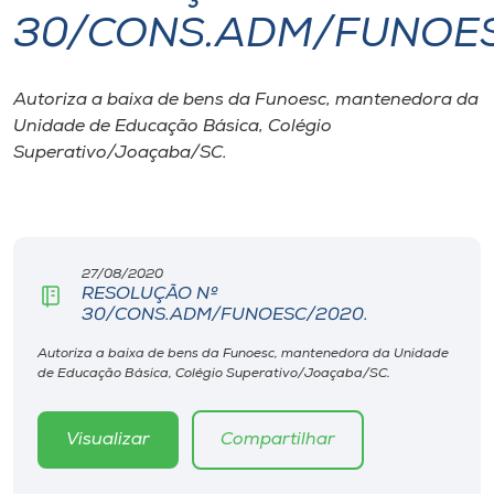
30/CONS.ADM/FUNOES
I.nova
Autoriza a baixa de bens da Funoesc, mantenedora da
Diplomados
Unidade de Educação Básica, Colégio
Superativo/Joaçaba/SC.
Cultura
CPA
27/08/2020
RESOLUÇÃO Nº
Biblioteca
30/CONS.ADM/FUNOESC/2020.
Autoriza a baixa de bens da Funoesc, mantenedora da Unidade
Editora
de Educação Básica, Colégio Superativo/Joaçaba/SC.
Rádio
Visualizar
Compartilhar