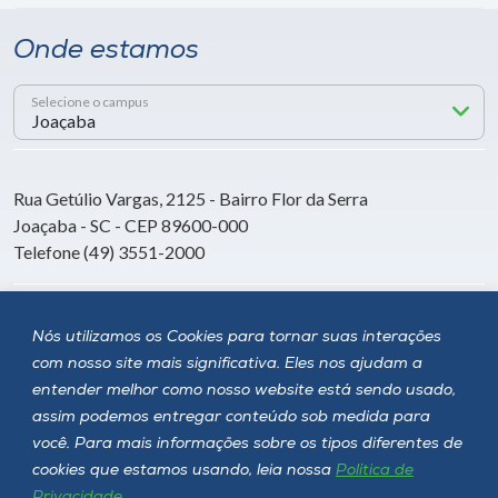
Onde estamos
Selecione o campus
Rua Getúlio Vargas, 2125 - Bairro Flor da Serra
Joaçaba - SC - CEP 89600-000
Telefone (49) 3551-2000
Siga a Unoesc
Nós utilizamos os Cookies para tornar suas interações
com nosso site mais significativa. Eles nos ajudam a
entender melhor como nosso website está sendo usado,
assim podemos entregar conteúdo sob medida para
você. Para mais informações sobre os tipos diferentes de
cookies que estamos usando, leia nossa
Política de
Privacidade
.