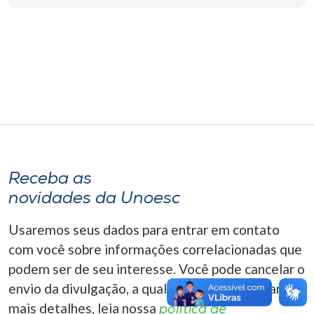
Museu
Unoesc
Store
Selecione
o idioma
Receba as
novidades da Unoesc
A+
A-
Usaremos seus dados para entrar em contato
com você sobre informações correlacionadas que
podem ser de seu interesse. Você pode cancelar o
envio da divulgação, a qualquer momento. Para
mais detalhes, leia nossa
política de