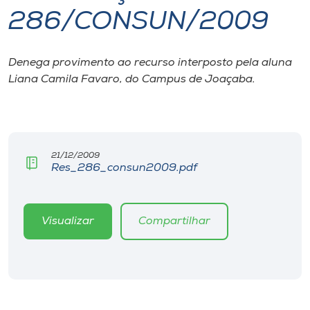
286/CONSUN/2009
I.nova
Denega provimento ao recurso interposto pela aluna
Diplomados
Liana Camila Favaro, do Campus de Joaçaba.
Cultura
CPA
21/12/2009
Res_286_consun2009.pdf
Biblioteca
Visualizar
Compartilhar
Editora
Rádio