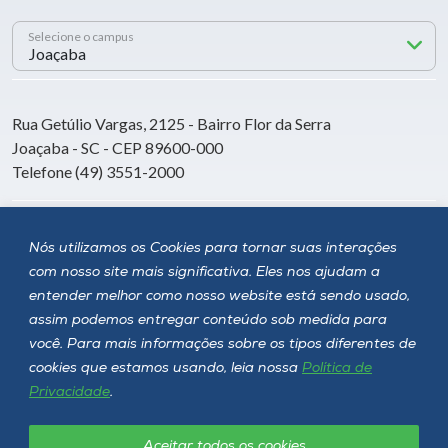
Selecione o campus
Rua Getúlio Vargas, 2125 - Bairro Flor da Serra
Joaçaba - SC - CEP 89600-000
Telefone (49) 3551-2000
Siga a Unoesc
Nós utilizamos os Cookies para tornar suas interações
com nosso site mais significativa. Eles nos ajudam a
entender melhor como nosso website está sendo usado,
assim podemos entregar conteúdo sob medida para
você. Para mais informações sobre os tipos diferentes de
cookies que estamos usando, leia nossa
Política de
Privacidade
.
Aceitar todos os cookies