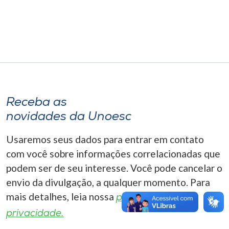
Museu
Unoesc
Store
Selecione
Receba as
o idioma
novidades da Unoesc
Usaremos seus dados para entrar em contato
A+
com você sobre informações correlacionadas que
A-
podem ser de seu interesse. Você pode cancelar o
envio da divulgação, a qualquer momento. Para
mais detalhes, leia nossa
política de
privacidade.