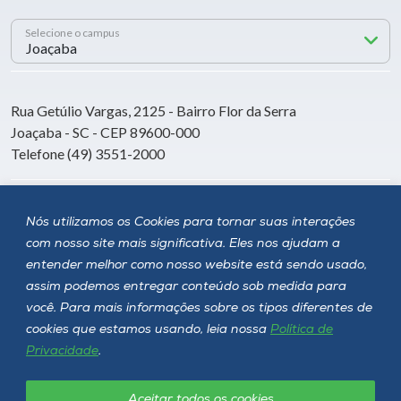
Selecione o campus
Rua Getúlio Vargas, 2125 - Bairro Flor da Serra
Joaçaba - SC - CEP 89600-000
Telefone (49) 3551-2000
Siga a Unoesc
Nós utilizamos os Cookies para tornar suas interações
com nosso site mais significativa. Eles nos ajudam a
entender melhor como nosso website está sendo usado,
assim podemos entregar conteúdo sob medida para
você. Para mais informações sobre os tipos diferentes de
cookies que estamos usando, leia nossa
Política de
Privacidade
.
Aceitar todos os cookies