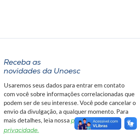
Museu
Unoesc
Store
Selecione
Receba as
o idioma
novidades da Unoesc
Usaremos seus dados para entrar em contato
A+
com você sobre informações correlacionadas que
A-
podem ser de seu interesse. Você pode cancelar o
envio da divulgação, a qualquer momento. Para
mais detalhes, leia nossa
política de
privacidade.