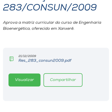
283/CONSUN/2009
I.nova
Aprova a matriz curricular do curso de Engenharia
Diplomados
Bioenergética, oferecido em Xanxerê.
Cultura
CPA
21/12/2009
Res_283_consun2009.pdf
Biblioteca
Visualizar
Compartilhar
Editora
Rádio