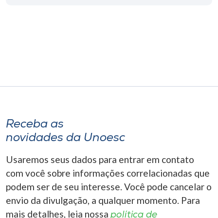
Museu
Unoesc
Store
Selecione
o idioma
Receba as
novidades da Unoesc
A+
A-
Usaremos seus dados para entrar em contato
com você sobre informações correlacionadas que
podem ser de seu interesse. Você pode cancelar o
envio da divulgação, a qualquer momento. Para
mais detalhes, leia nossa
política de