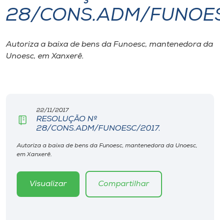
28/CONS.ADM/FUNOES
I.nova
Autoriza a baixa de bens da Funoesc, mantenedora da
Diplomados
Unoesc, em Xanxerê.
Cultura
CPA
22/11/2017
RESOLUÇÃO Nº
28/CONS.ADM/FUNOESC/2017.
Biblioteca
Autoriza a baixa de bens da Funoesc, mantenedora da Unoesc,
em Xanxerê.
Editora
Visualizar
Compartilhar
Rádio