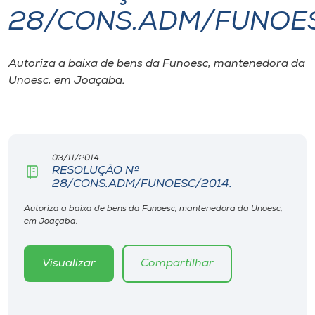
28/CONS.ADM/FUNOES
I.nova
Autoriza a baixa de bens da Funoesc, mantenedora da
Diplomados
Unoesc, em Joaçaba.
Cultura
CPA
03/11/2014
RESOLUÇÃO Nº
28/CONS.ADM/FUNOESC/2014.
Biblioteca
Autoriza a baixa de bens da Funoesc, mantenedora da Unoesc,
em Joaçaba.
Editora
Visualizar
Compartilhar
Rádio