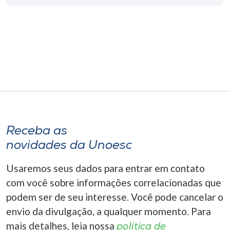
Museu
Unoesc
Store
Selecione
o idioma
Receba as
novidades da Unoesc
A+
A-
Usaremos seus dados para entrar em contato
com você sobre informações correlacionadas que
podem ser de seu interesse. Você pode cancelar o
envio da divulgação, a qualquer momento. Para
mais detalhes, leia nossa
política de