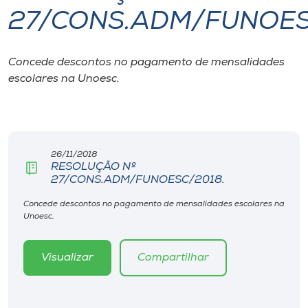
27/CONS.ADM/FUNOES
I.nova
Concede descontos no pagamento de mensalidades
Diplomados
escolares na Unoesc.
Cultura
CPA
26/11/2018
RESOLUÇÃO Nº
27/CONS.ADM/FUNOESC/2018.
Biblioteca
Concede descontos no pagamento de mensalidades escolares na
Unoesc.
Editora
Visualizar
Compartilhar
Rádio