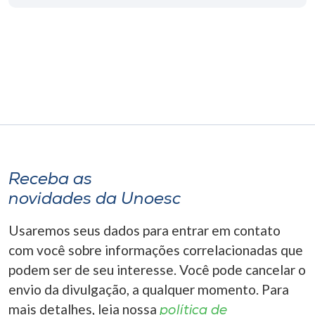
Museu
Unoesc
Store
Selecione
o idioma
Receba as
novidades da Unoesc
A+
A-
Usaremos seus dados para entrar em contato
com você sobre informações correlacionadas que
podem ser de seu interesse. Você pode cancelar o
envio da divulgação, a qualquer momento. Para
mais detalhes, leia nossa
política de