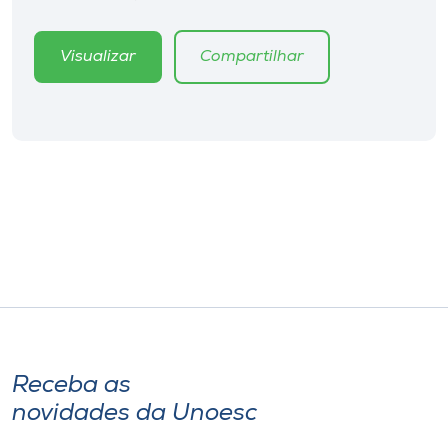
Museu
Visualizar
Compartilhar
Unoesc
Store
Selecione
o idioma
A+
A-
Receba as
novidades da Unoesc