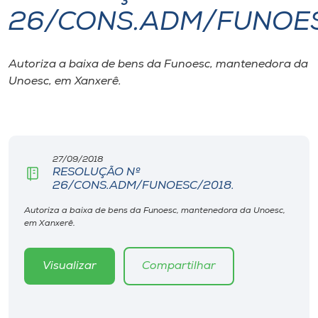
26/CONS.ADM/FUNOES
I.nova
Autoriza a baixa de bens da Funoesc, mantenedora da
Diplomados
Unoesc, em Xanxerê.
Cultura
CPA
27/09/2018
RESOLUÇÃO Nº
26/CONS.ADM/FUNOESC/2018.
Biblioteca
Autoriza a baixa de bens da Funoesc, mantenedora da Unoesc,
em Xanxerê.
Editora
Visualizar
Compartilhar
Rádio