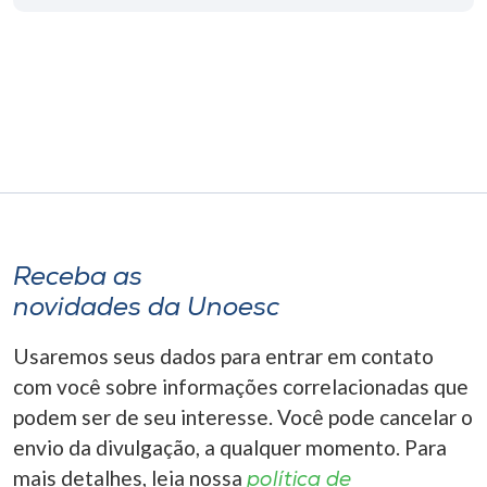
Museu
Unoesc
Store
Selecione
o idioma
Receba as
novidades da Unoesc
A+
A-
Usaremos seus dados para entrar em contato
com você sobre informações correlacionadas que
podem ser de seu interesse. Você pode cancelar o
envio da divulgação, a qualquer momento. Para
mais detalhes, leia nossa
política de