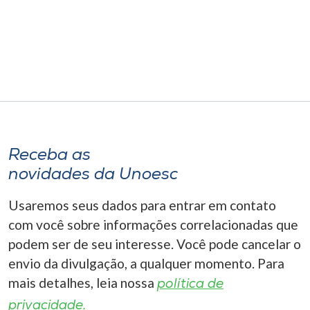
Museu
Unoesc
Store
Selecione
o idioma
Receba as
novidades da Unoesc
Usaremos seus dados para entrar em contato
A+
A-
com você sobre informações correlacionadas que
podem ser de seu interesse. Você pode cancelar o
envio da divulgação, a qualquer momento. Para
mais detalhes, leia nossa
política de
privacidade.