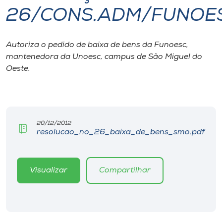
26/CONS.ADM/FUNOES
I.nova
Autoriza o pedido de baixa de bens da Funoesc,
Diplomados
mantenedora da Unoesc, campus de São Miguel do
Oeste.
Cultura
CPA
20/12/2012
resolucao_no_26_baixa_de_bens_smo.pdf
Biblioteca
Editora
Visualizar
Compartilhar
Rádio