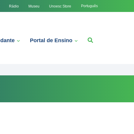
Português
Rádio
Museu
Unoesc Store
udante
Portal de Ensino