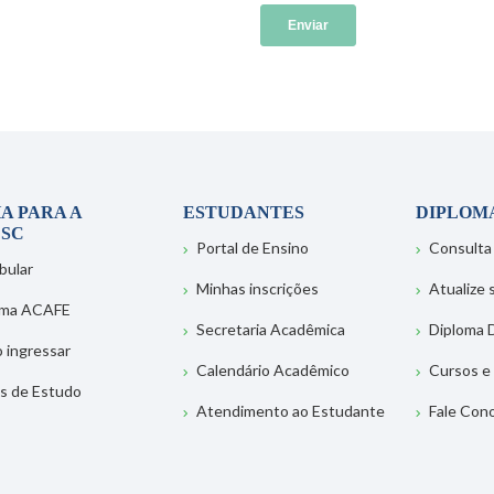
A PARA A
ESTUDANTES
DIPLOM
SC
Portal de Ensino
Consulta
bular
Minhas inscrições
Atualize
ema ACAFE
Secretaria Acadêmica
Diploma D
 ingressar
Calendário Acadêmico
Cursos e
s de Estudo
Atendimento ao Estudante
Fale Con