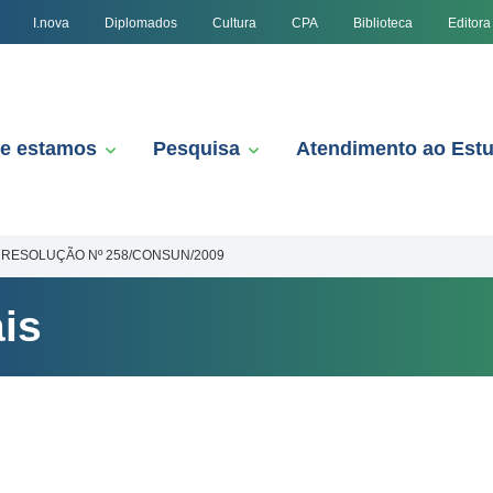
I.nova
Diplomados
Cultura
CPA
Biblioteca
Editora
e estamos
Pesquisa
Atendimento ao Est
RESOLUÇÃO Nº 258/CONSUN/2009
is