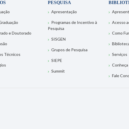
OS
PESQUISA
BIBLIO
uação
Apresentação
Apresen
Graduação
Programas de Incentivo à
Acesso a
Pesquisa
rado e Doutorado
Como Fu
SISGEN
nsão
Bibliotec
Grupos de Pesquisa
os Técnicos
Serviços
SIEPE
gios
Conheça 
Summit
Fale Con