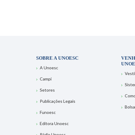
SOBRE A UNOESC
VENH
UNOE
A Unoesc
Vesti
Campi
Sist
Setores
Como
Publicações Legais
Bolsa
Funoesc
Editora Unoesc
Rádio Unoesc