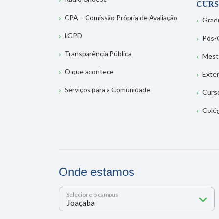
CURS
CPA – Comissão Própria de Avaliação
Grad
LGPD
Pós-
Transparência Pública
Mest
O que acontece
Exte
Serviços para a Comunidade
Curs
Colé
Onde estamos
Selecione o campus