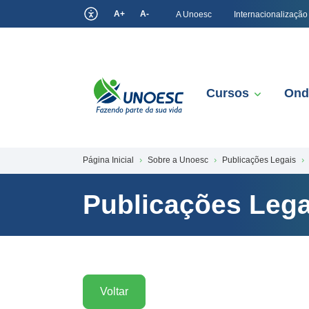
A+
A-
A Unoesc
Internacionalização
Cursos
Ond
Página Inicial
Sobre a Unoesc
Publicações Legais
Publicações Lega
Voltar