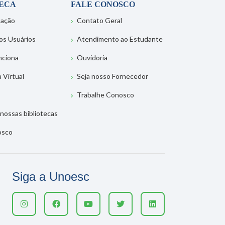
TECA
FALE CONOSCO
tação
Contato Geral
os Usuários
Atendimento ao Estudante
nciona
Ouvidoria
a Virtual
Seja nosso Fornecedor
Trabalhe Conosco
nossas bibliotecas
osco
Siga a Unoesc