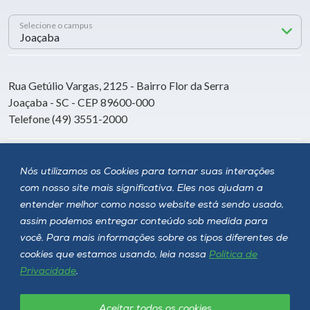
Selecione o campus
Rua Getúlio Vargas, 2125 - Bairro Flor da Serra
Joaçaba - SC - CEP 89600-000
Telefone (49) 3551-2000
Siga a Unoesc
Nós utilizamos os Cookies para tornar suas interações
com nosso site mais significativa. Eles nos ajudam a
entender melhor como nosso website está sendo usado,
assim podemos entregar conteúdo sob medida para
você. Para mais informações sobre os tipos diferentes de
cookies que estamos usando, leia nossa
Política de
Privacidade
.
Aceitar todos os cookies