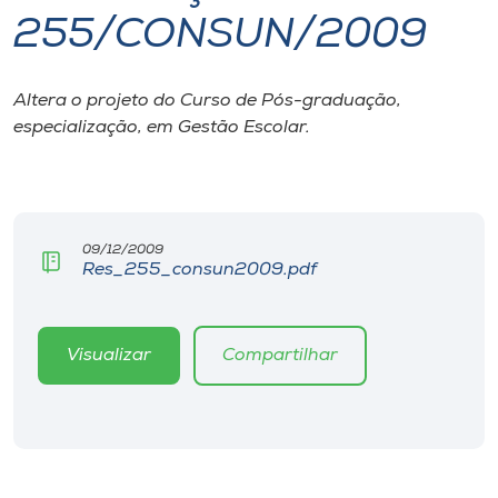
255/CONSUN/2009
I.nova
Altera o projeto do Curso de Pós-graduação,
Diplomados
especialização, em Gestão Escolar.
Cultura
CPA
09/12/2009
Res_255_consun2009.pdf
Biblioteca
Visualizar
Compartilhar
Editora
Rádio