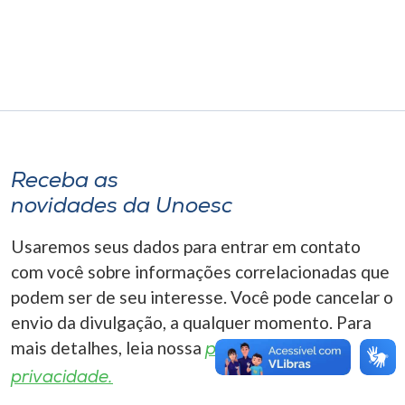
Museu
Unoesc
Store
Selecione
Receba as
o idioma
novidades da Unoesc
Usaremos seus dados para entrar em contato
A+
com você sobre informações correlacionadas que
A-
podem ser de seu interesse. Você pode cancelar o
envio da divulgação, a qualquer momento. Para
mais detalhes, leia nossa
política de
privacidade.