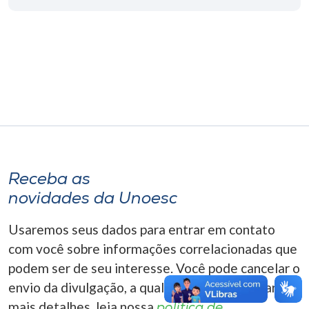
Museu
Unoesc
Store
Selecione
o idioma
Receba as
novidades da Unoesc
A+
A-
Usaremos seus dados para entrar em contato
com você sobre informações correlacionadas que
podem ser de seu interesse. Você pode cancelar o
envio da divulgação, a qualquer momento. Para
mais detalhes, leia nossa
política de