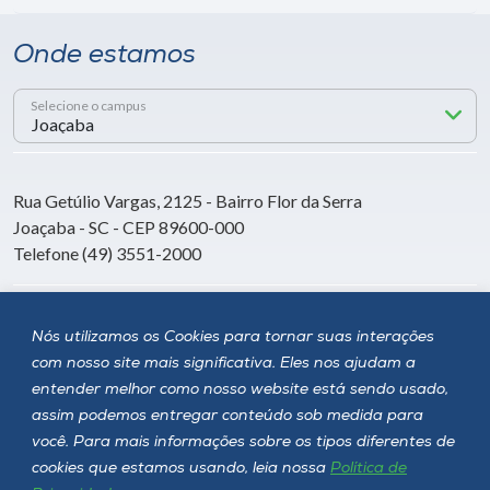
Onde estamos
Selecione o campus
Rua Getúlio Vargas, 2125 - Bairro Flor da Serra
Joaçaba - SC - CEP 89600-000
Telefone (49) 3551-2000
Siga a Unoesc
Nós utilizamos os Cookies para tornar suas interações
com nosso site mais significativa. Eles nos ajudam a
entender melhor como nosso website está sendo usado,
assim podemos entregar conteúdo sob medida para
você. Para mais informações sobre os tipos diferentes de
cookies que estamos usando, leia nossa
Política de