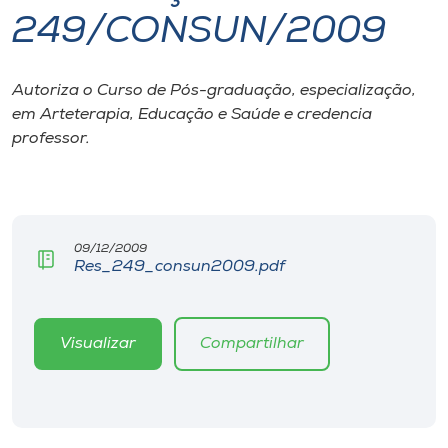
249/CONSUN/2009
I.nova
Autoriza o Curso de Pós-graduação, especialização,
Diplomados
em Arteterapia, Educação e Saúde e credencia
professor.
Cultura
CPA
09/12/2009
Res_249_consun2009.pdf
Biblioteca
Editora
Visualizar
Compartilhar
Rádio