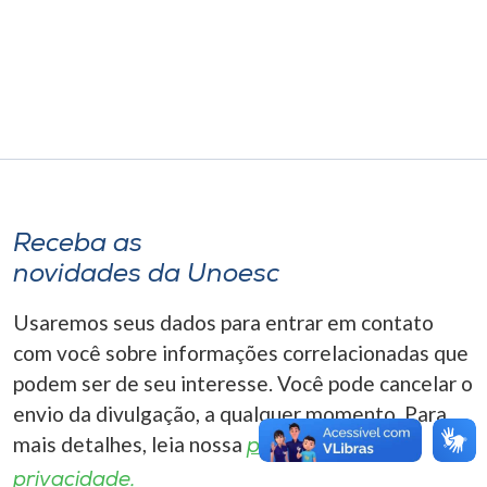
Museu
Unoesc
Store
Selecione
o idioma
Receba as
novidades da Unoesc
Usaremos seus dados para entrar em contato
A+
A-
com você sobre informações correlacionadas que
podem ser de seu interesse. Você pode cancelar o
envio da divulgação, a qualquer momento. Para
mais detalhes, leia nossa
política de
privacidade.