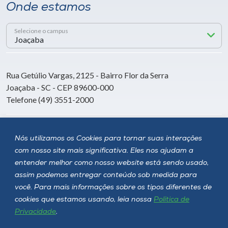
Onde estamos
Selecione o campus
Rua Getúlio Vargas, 2125 - Bairro Flor da Serra
Joaçaba - SC - CEP 89600-000
Telefone (49) 3551-2000
Siga a Unoesc
Nós utilizamos os Cookies para tornar suas interações
com nosso site mais significativa. Eles nos ajudam a
entender melhor como nosso website está sendo usado,
assim podemos entregar conteúdo sob medida para
você. Para mais informações sobre os tipos diferentes de
cookies que estamos usando, leia nossa
Política de
Privacidade
.