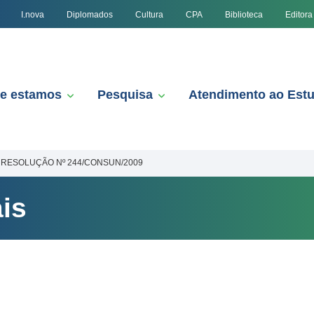
I.nova
Diplomados
Cultura
CPA
Biblioteca
Editora
e estamos
Pesquisa
Atendimento ao Est
RESOLUÇÃO Nº 244/CONSUN/2009
is