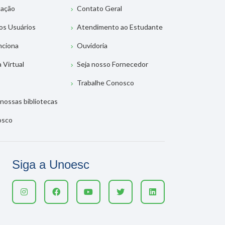
tação
Contato Geral
os Usuários
Atendimento ao Estudante
nciona
Ouvidoria
a Virtual
Seja nosso Fornecedor
Trabalhe Conosco
nossas bibliotecas
osco
Siga a Unoesc