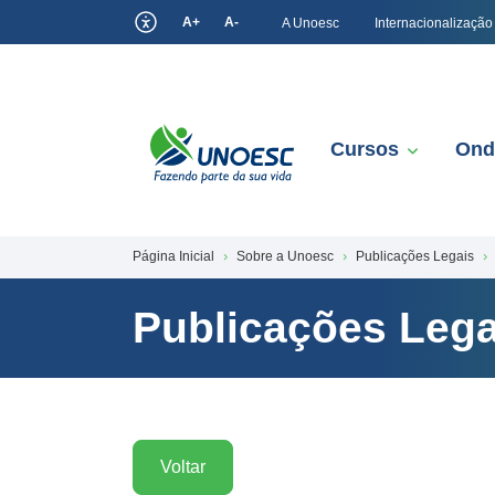
A+
A-
A Unoesc
Internacionalização
Cursos
Ond
Página Inicial
Sobre a Unoesc
Publicações Legais
Publicações Lega
Voltar