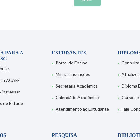
A PARA A
ESTUDANTES
DIPLOM
SC
Portal de Ensino
Consulta
bular
Minhas inscrições
Atualize
ema ACAFE
Secretaria Acadêmica
Diploma D
 ingressar
Calendário Acadêmico
Cursos e
s de Estudo
Atendimento ao Estudante
Fale Con
OS
PESQUISA
BIBLIO