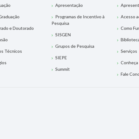
uação
Apresentação
Apresen
Graduação
Programas de Incentivo à
Acesso a
Pesquisa
rado e Doutorado
Como Fu
SISGEN
nsão
Bibliotec
Grupos de Pesquisa
os Técnicos
Serviços
SIEPE
gios
Conheça 
Summit
Fale Con