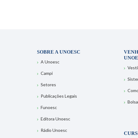
SOBRE A UNOESC
VENH
UNOE
A Unoesc
Vesti
Campi
Sist
Setores
Como
Publicações Legais
Bolsa
Funoesc
Editora Unoesc
Rádio Unoesc
CURS