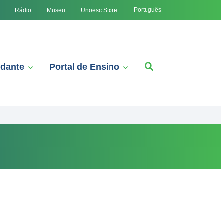
Português
Rádio
Museu
Unoesc Store
udante
Portal de Ensino