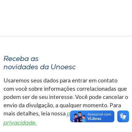
Museu
Unoesc
Store
Selecione
Receba as
o idioma
novidades da Unoesc
Usaremos seus dados para entrar em contato
A+
com você sobre informações correlacionadas que
A-
podem ser de seu interesse. Você pode cancelar o
envio da divulgação, a qualquer momento. Para
mais detalhes, leia nossa
política de
privacidade.