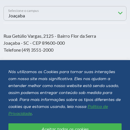
Selecione o campus
Rua Getúlio Vargas, 2125 - Bairro Flor da Serra
Joaçaba - SC - CEP 89600-000
Telefone (49) 3551-2000
Siga a Unoesc
Nós utilizamos os Cookies para tornar suas interações
com nosso site mais significativa. Eles nos ajudam a
entender melhor como nosso website está sendo usado,
assim podemos entregar conteúdo sob medida para
você. Para mais informações sobre os tipos diferentes de
cookies que estamos usando, leia nossa
Política de
Privacidade
.
Aceitar todos os cookies