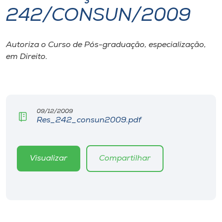
242/CONSUN/2009
I.nova
Autoriza o Curso de Pós-graduação, especialização,
Diplomados
em Direito.
Cultura
CPA
09/12/2009
Res_242_consun2009.pdf
Biblioteca
Visualizar
Compartilhar
Editora
Rádio