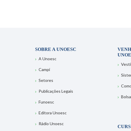
SOBRE A UNOESC
VENH
UNOE
A Unoesc
Vesti
Campi
Sist
Setores
Como
Publicações Legais
Bolsa
Funoesc
Editora Unoesc
Rádio Unoesc
CURS