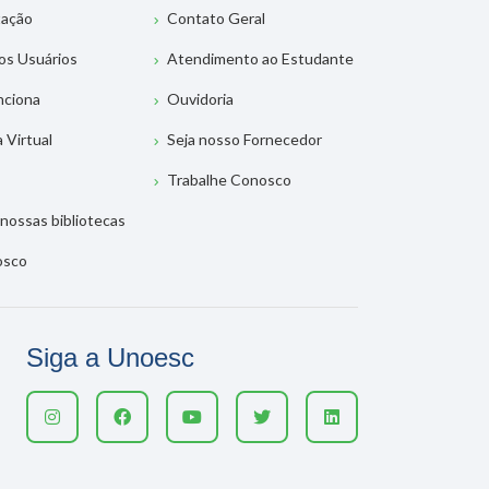
tação
Contato Geral
os Usuários
Atendimento ao Estudante
nciona
Ouvidoria
a Virtual
Seja nosso Fornecedor
Trabalhe Conosco
nossas bibliotecas
osco
Siga a Unoesc