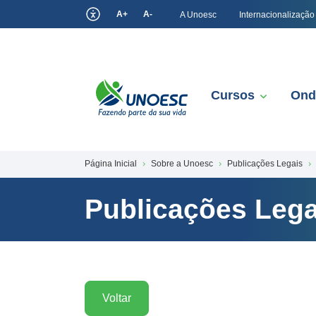
A+
A-
A Unoesc
Internacionalização
Cursos
Ond
Página Inicial
Sobre a Unoesc
Publicações Legais
Publicações Lega
Voltar