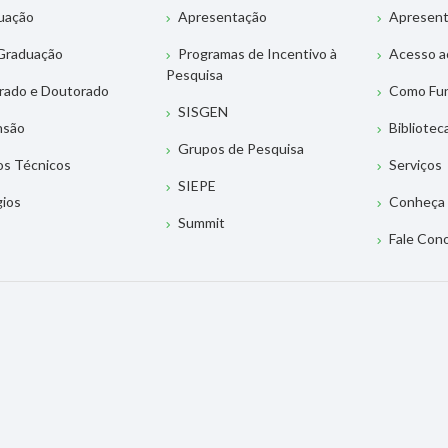
uação
Apresentação
Apresen
Graduação
Programas de Incentivo à
Acesso a
Pesquisa
rado e Doutorado
Como Fu
SISGEN
nsão
Bibliotec
Grupos de Pesquisa
os Técnicos
Serviços
SIEPE
gios
Conheça 
Summit
Fale Con