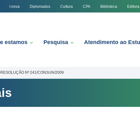
I.nova
Diplomados
Cultura
CPA
Biblioteca
Editora
e estamos
Pesquisa
Atendimento ao Est
RESOLUÇÃO Nº 241/CONSUN/2009
is