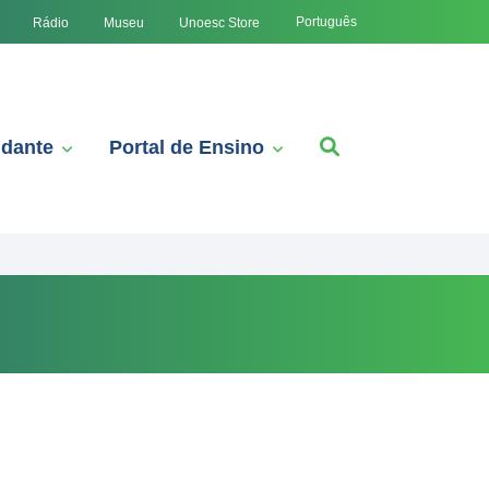
Português
Rádio
Museu
Unoesc Store
udante
Portal de Ensino