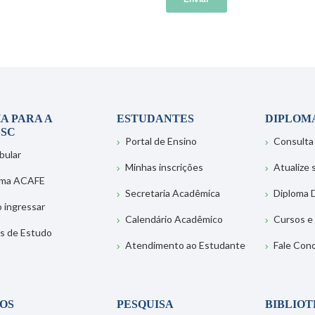
A PARA A
ESTUDANTES
DIPLOM
SC
Portal de Ensino
Consulta
bular
Minhas inscrições
Atualize
ema ACAFE
Secretaria Acadêmica
Diploma D
 ingressar
Calendário Acadêmico
Cursos e
s de Estudo
Atendimento ao Estudante
Fale Con
OS
PESQUISA
BIBLIO