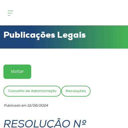
Cursos
Onde estamos
Publicações Legais
Pesquisa
Atendimento ao Estudante
Voltar
Portal de Ensino
Conselho de Administração
Resoluções
A
Publicado em 12/06/2024
Unoesc
RESOLUÇÃO Nº
Internacionalização