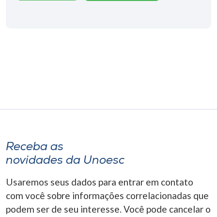
Museu
Unoesc
Store
Selecione
o idioma
A+
Receba as
A-
novidades da Unoesc
Usaremos seus dados para entrar em contato
com você sobre informações correlacionadas que
podem ser de seu interesse. Você pode cancelar o