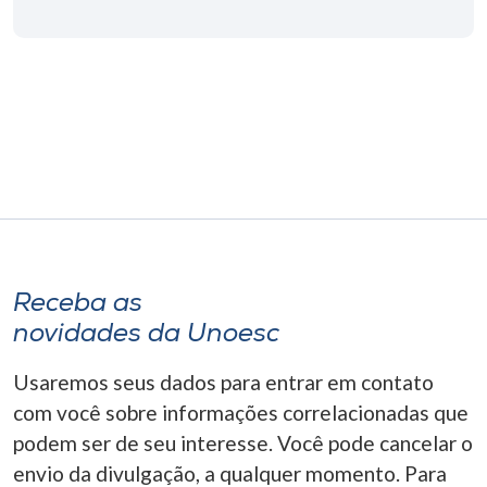
Museu
Unoesc
Store
Selecione
o idioma
Receba as
A+
novidades da Unoesc
A-
Usaremos seus dados para entrar em contato
com você sobre informações correlacionadas que
podem ser de seu interesse. Você pode cancelar o
envio da divulgação, a qualquer momento. Para