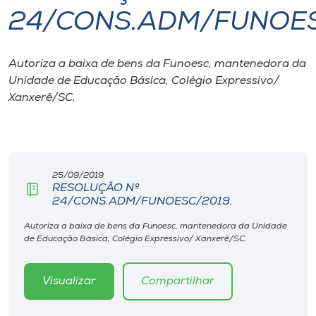
24/CONS.ADM/FUNOES
I.nova
Autoriza a baixa de bens da Funoesc, mantenedora da
Diplomados
Unidade de Educação Básica, Colégio Expressivo/
Xanxerê/SC.
Cultura
CPA
25/09/2019
RESOLUÇÃO Nº
Biblioteca
24/CONS.ADM/FUNOESC/2019.
Autoriza a baixa de bens da Funoesc, mantenedora da Unidade
Editora
de Educação Básica, Colégio Expressivo/ Xanxerê/SC.
Rádio
Visualizar
Compartilhar