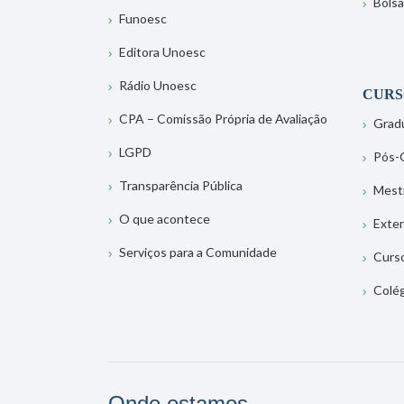
Bolsa
Funoesc
Editora Unoesc
Rádio Unoesc
CURS
CPA – Comissão Própria de Avaliação
Grad
LGPD
Pós-
Transparência Pública
Mest
O que acontece
Exte
Serviços para a Comunidade
Curs
Colé
Onde estamos