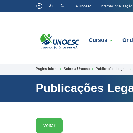
A+
A-
A Unoesc
Internacionalização
Cursos
Ond
Página Inicial
Sobre a Unoesc
Publicações Legais
Publicações Lega
Voltar