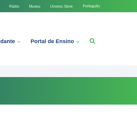
Português
Rádio
Museu
Unoesc Store
udante
Portal de Ensino