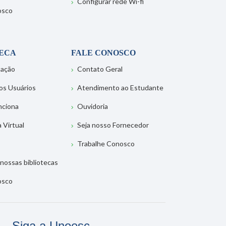
Configurar rede Wi-fi
osco
TECA
FALE CONOSCO
tação
Contato Geral
os Usuários
Atendimento ao Estudante
nciona
Ouvidoria
a Virtual
Seja nosso Fornecedor
Trabalhe Conosco
nossas bibliotecas
osco
Siga a Unoesc