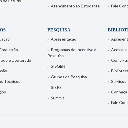
s de Estudo
Atendimento ao Estudante
Fale Con
OS
PESQUISA
BIBLIO
uação
Apresentação
Apresen
Graduação
Programas de Incentivo à
Acesso a
Pesquisa
rado e Doutorado
Como Fu
SISGEN
nsão
Bibliotec
Grupos de Pesquisa
os Técnicos
Serviços
SIEPE
gios
Conheça 
Summit
Fale Con