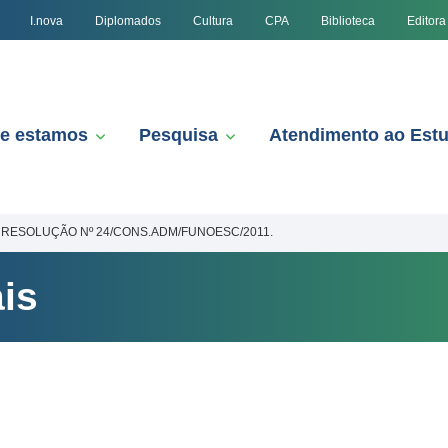
I.nova
Diplomados
Cultura
CPA
Biblioteca
Editora
e estamos
Pesquisa
Atendimento ao Est
RESOLUÇÃO Nº 24/CONS.ADM/FUNOESC/2011.
is