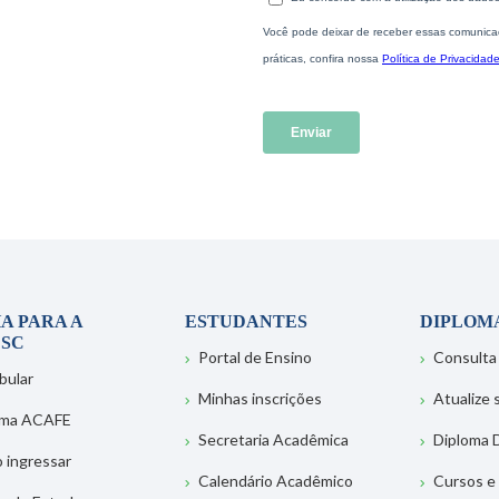
A PARA A
ESTUDANTES
DIPLOM
SC
Portal de Ensino
Consulta
bular
Minhas inscrições
Atualize
ema ACAFE
Secretaria Acadêmica
Diploma D
 ingressar
Calendário Acadêmico
Cursos e