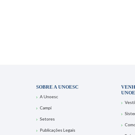
SOBRE A UNOESC
VENH
UNOE
A Unoesc
Vesti
Campi
Sist
Setores
Como
Publicações Legais