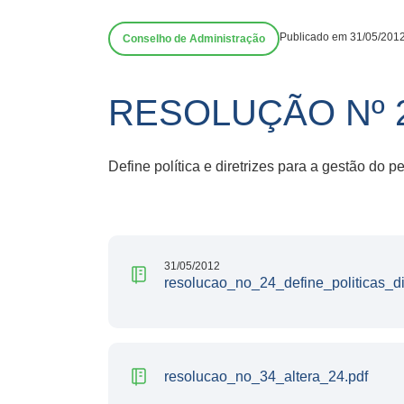
Publicado em 31/05/201
Conselho de Administração
RESOLUÇÃO Nº 
Define política e diretrizes para a gestão do 
31/05/2012
resolucao_no_24_define_politicas_di
resolucao_no_34_altera_24.pdf