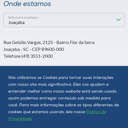
Onde estamos
Selecione o campus
Rua Getúlio Vargas, 2125 - Bairro Flor da Serra
Joaçaba - SC - CEP 89600-000
Telefone (49) 3551-2000
Siga a Unoesc
Nós utilizamos os Cookies para tornar suas interações
com nosso site mais significativa. Eles nos ajudam a
entender melhor como nosso website está sendo usado,
assim podemos entregar conteúdo sob medida para
você. Para mais informações sobre os tipos diferentes de
cookies que estamos usando, leia nossa
Política de
Privacidade
.