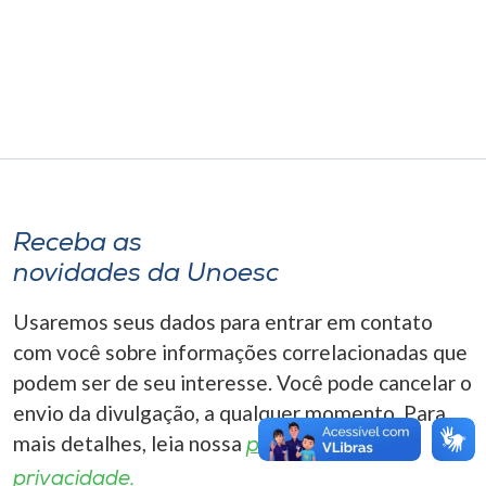
Museu
Unoesc
Store
Selecione
o idioma
Receba as
novidades da Unoesc
Usaremos seus dados para entrar em contato
A+
A-
com você sobre informações correlacionadas que
podem ser de seu interesse. Você pode cancelar o
envio da divulgação, a qualquer momento. Para
mais detalhes, leia nossa
política de
privacidade.