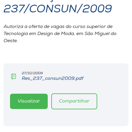
237/CONSUN/2009
I.nova
Autoriza a oferta de vagas do curso superior de
Diplomados
Tecnologia em Design de Moda, em São Miguel do
Oeste.
Cultura
CPA
27/10/2009
Res_237_consun2009.pdf
Biblioteca
Editora
Visualizar
Compartilhar
Rádio