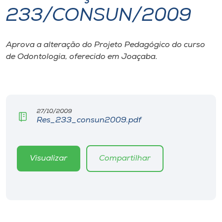
233/CONSUN/2009
I.nova
Aprova a alteração do Projeto Pedagógico do curso
Diplomados
de Odontologia, oferecido em Joaçaba.
Cultura
CPA
27/10/2009
Res_233_consun2009.pdf
Biblioteca
Visualizar
Compartilhar
Editora
Rádio