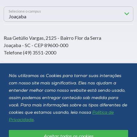
Selecione o campus
Rua Getúlio Vargas, 2125 - Bairro Flor da Serra
Joaçaba - SC - CEP 89600-000
Telefone (49) 3551-2000
Siga a Unoesc
Nós utilizamos os Cookies para tornar suas interações
com nosso site mais significativa. Eles nos ajudam a
entender melhor como nosso website está sendo usado,
assim podemos entregar conteúdo sob medida para
você. Para mais informações sobre os tipos diferentes de
cookies que estamos usando, leia nossa
Política de
Privacidade
.
Aceitar todos os cookies