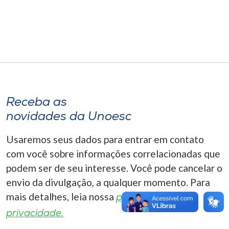
Museu
Unoesc
Store
Selecione
Receba as
o idioma
novidades da Unoesc
Usaremos seus dados para entrar em contato
A+
com você sobre informações correlacionadas que
A-
podem ser de seu interesse. Você pode cancelar o
envio da divulgação, a qualquer momento. Para
mais detalhes, leia nossa
política de
privacidade.