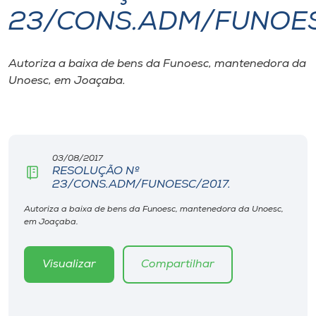
23/CONS.ADM/FUNOES
I.nova
Autoriza a baixa de bens da Funoesc, mantenedora da
Diplomados
Unoesc, em Joaçaba.
Cultura
CPA
03/08/2017
RESOLUÇÃO Nº
23/CONS.ADM/FUNOESC/2017.
Biblioteca
Autoriza a baixa de bens da Funoesc, mantenedora da Unoesc,
em Joaçaba.
Editora
Visualizar
Compartilhar
Rádio