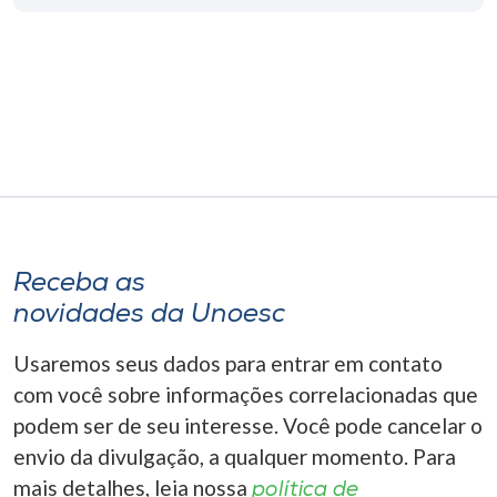
Museu
Unoesc
Store
Selecione
o idioma
Receba as
novidades da Unoesc
A+
A-
Usaremos seus dados para entrar em contato
com você sobre informações correlacionadas que
podem ser de seu interesse. Você pode cancelar o
envio da divulgação, a qualquer momento. Para
mais detalhes, leia nossa
política de