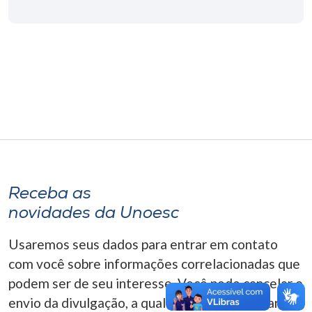
Museu
Unoesc
Store
Selecione
o idioma
Receba as
A+
novidades da Unoesc
A-
Usaremos seus dados para entrar em contato
com você sobre informações correlacionadas que
podem ser de seu interesse. Você pode cancelar o
envio da divulgação, a qualquer momento. Para