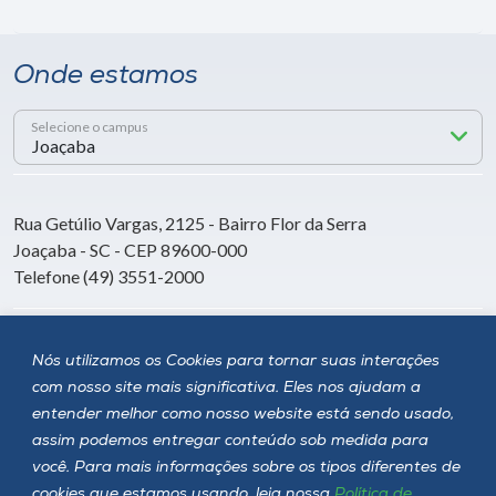
Onde estamos
Selecione o campus
Rua Getúlio Vargas, 2125 - Bairro Flor da Serra
Joaçaba - SC - CEP 89600-000
Telefone (49) 3551-2000
Siga a Unoesc
Nós utilizamos os Cookies para tornar suas interações
com nosso site mais significativa. Eles nos ajudam a
entender melhor como nosso website está sendo usado,
assim podemos entregar conteúdo sob medida para
você. Para mais informações sobre os tipos diferentes de
cookies que estamos usando, leia nossa
Política de