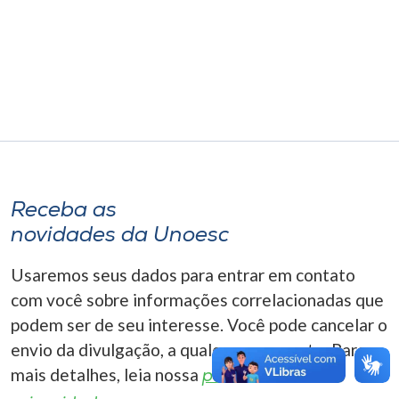
Museu
Unoesc
Store
Selecione
o idioma
Receba as
novidades da Unoesc
A+
Usaremos seus dados para entrar em contato
A-
com você sobre informações correlacionadas que
podem ser de seu interesse. Você pode cancelar o
envio da divulgação, a qualquer momento. Para
mais detalhes, leia nossa
política de