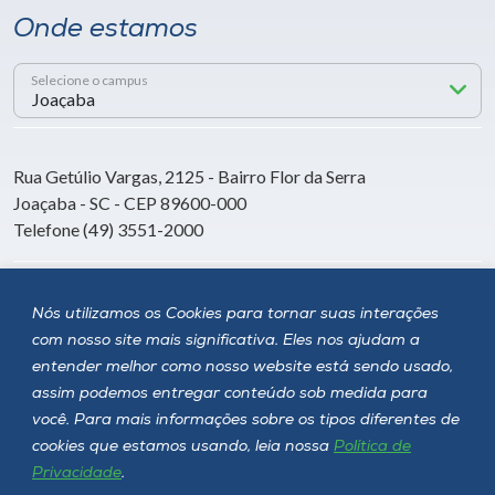
Onde estamos
Selecione o campus
Rua Getúlio Vargas, 2125 - Bairro Flor da Serra
Joaçaba - SC - CEP 89600-000
Telefone (49) 3551-2000
Siga a Unoesc
Nós utilizamos os Cookies para tornar suas interações
com nosso site mais significativa. Eles nos ajudam a
entender melhor como nosso website está sendo usado,
assim podemos entregar conteúdo sob medida para
você. Para mais informações sobre os tipos diferentes de
cookies que estamos usando, leia nossa
Política de
Privacidade
.