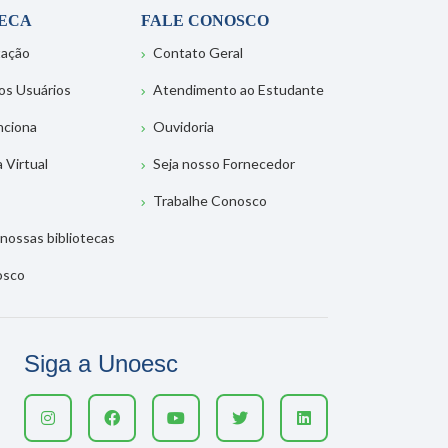
TECA
FALE CONOSCO
tação
Contato Geral
os Usuários
Atendimento ao Estudante
nciona
Ouvidoria
a Virtual
Seja nosso Fornecedor
Trabalhe Conosco
nossas bibliotecas
osco
Siga a Unoesc