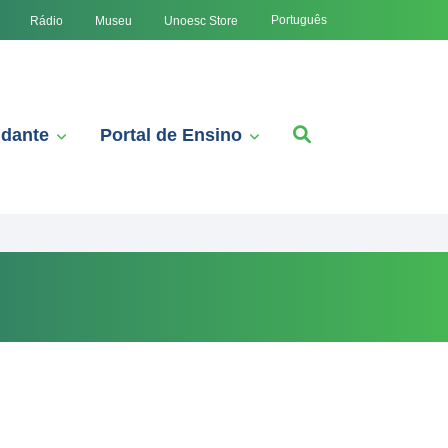
Português
Rádio
Museu
Unoesc Store
udante
Portal de Ensino