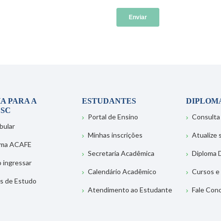
A PARA A
ESTUDANTES
DIPLOM
SC
Portal de Ensino
Consulta
bular
Minhas inscrições
Atualize
ema ACAFE
Secretaria Acadêmica
Diploma D
 ingressar
Calendário Acadêmico
Cursos e
s de Estudo
Atendimento ao Estudante
Fale Con