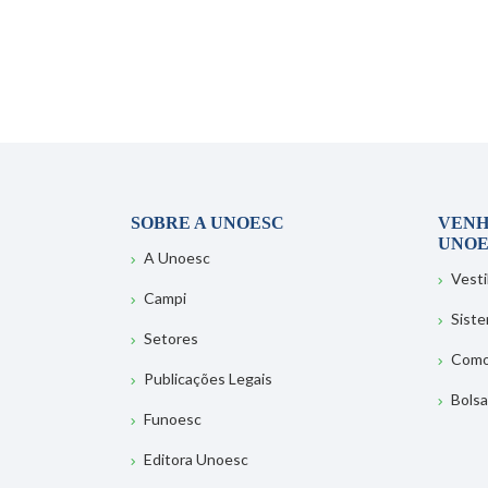
SOBRE A UNOESC
VENH
UNOE
A Unoesc
Vesti
Campi
Sist
Setores
Como
Publicações Legais
Bolsa
Funoesc
Editora Unoesc