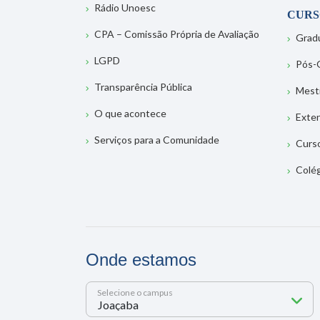
Rádio Unoesc
CURS
CPA – Comissão Própria de Avaliação
Grad
LGPD
Pós-
Transparência Pública
Mest
O que acontece
Exte
Serviços para a Comunidade
Curs
Colé
Onde estamos
Selecione o campus