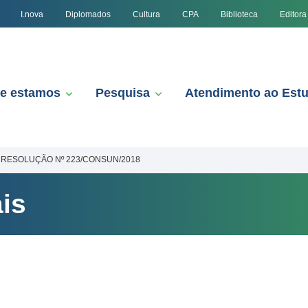
I.nova
Diplomados
Cultura
CPA
Biblioteca
Editora
e estamos
Pesquisa
Atendimento ao Est
RESOLUÇÃO Nº 223/CONSUN/2018
is