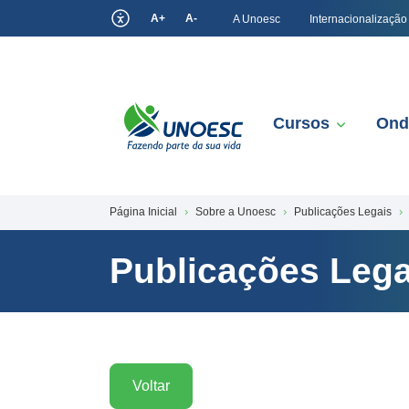
A+
A-
A Unoesc
Internacionalização
Cursos
Ond
Página Inicial
Sobre a Unoesc
Publicações Legais
Publicações Lega
Voltar