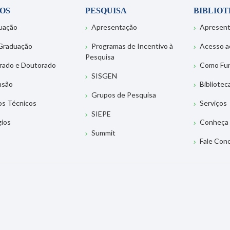
OS
PESQUISA
BIBLIO
uação
Apresentação
Apresen
Graduação
Programas de Incentivo à
Acesso a
Pesquisa
rado e Doutorado
Como Fu
SISGEN
nsão
Bibliotec
Grupos de Pesquisa
os Técnicos
Serviços
SIEPE
gios
Conheça 
Summit
Fale Con