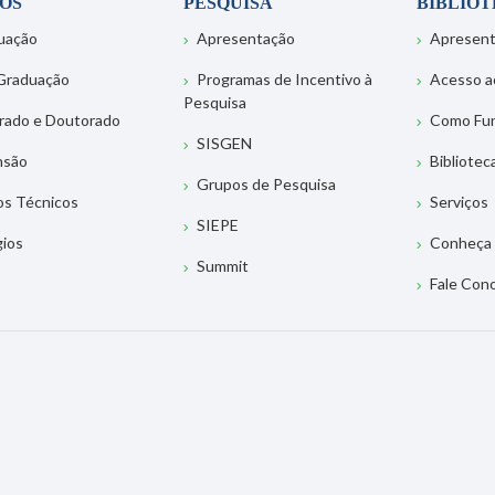
OS
PESQUISA
BIBLIO
uação
Apresentação
Apresen
Graduação
Programas de Incentivo à
Acesso a
Pesquisa
rado e Doutorado
Como Fu
SISGEN
nsão
Bibliotec
Grupos de Pesquisa
os Técnicos
Serviços
SIEPE
gios
Conheça 
Summit
Fale Con