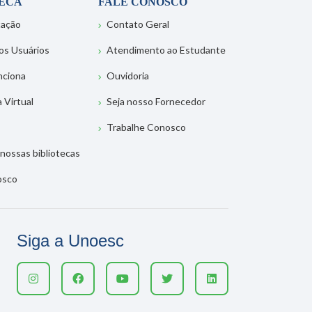
TECA
FALE CONOSCO
tação
Contato Geral
os Usuários
Atendimento ao Estudante
nciona
Ouvidoria
a Virtual
Seja nosso Fornecedor
Trabalhe Conosco
nossas bibliotecas
osco
Siga a Unoesc