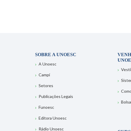
SOBRE A UNOESC
VENH
UNOE
A Unoesc
Vesti
Campi
Sist
Setores
Como
Publicações Legais
Bolsa
Funoesc
Editora Unoesc
Rádio Unoesc