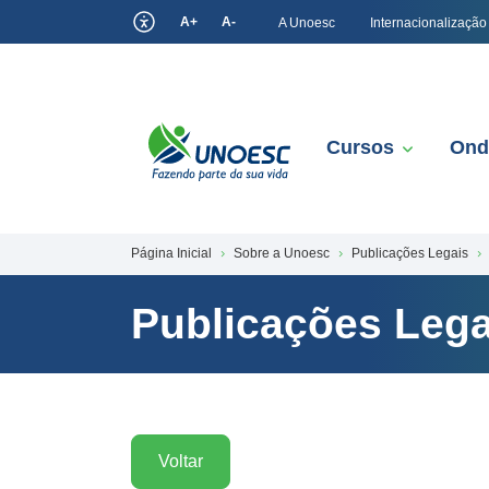
A+
A-
A Unoesc
Internacionalização
Cursos
Ond
Página Inicial
Sobre a Unoesc
Publicações Legais
Publicações Lega
Voltar