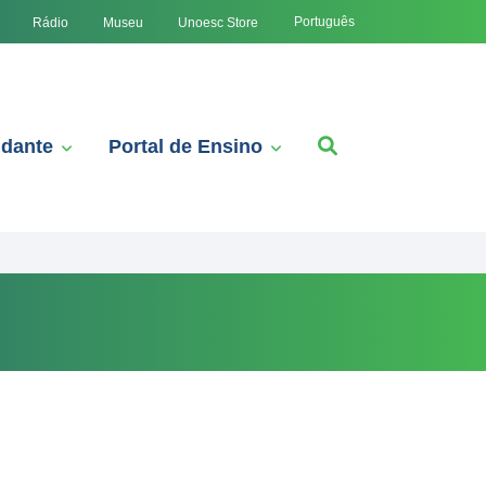
Português
Rádio
Museu
Unoesc Store
udante
Portal de Ensino