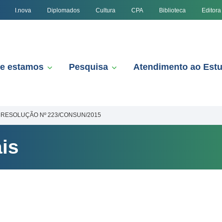
I.nova
Diplomados
Cultura
CPA
Biblioteca
Editora
e estamos
Pesquisa
Atendimento ao Est
RESOLUÇÃO Nº 223/CONSUN/2015
is