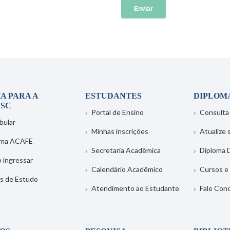
A PARA A
ESTUDANTES
DIPLOM
SC
Portal de Ensino
Consulta
bular
Minhas inscrições
Atualize
ema ACAFE
Secretaria Acadêmica
Diploma D
 ingressar
Calendário Acadêmico
Cursos e
s de Estudo
Atendimento ao Estudante
Fale Con