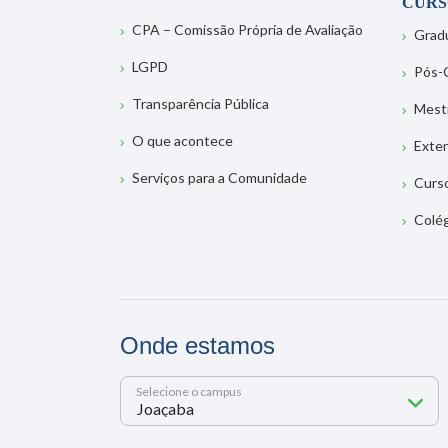
CURS
CPA – Comissão Própria de Avaliação
Grad
LGPD
Pós-
Transparência Pública
Mest
O que acontece
Exte
Serviços para a Comunidade
Curs
Colé
Onde estamos
Selecione o campus