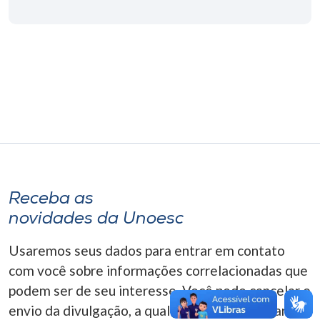
Museu
Unoesc
Store
Selecione
o idioma
Receba as
A+
novidades da Unoesc
A-
Usaremos seus dados para entrar em contato
com você sobre informações correlacionadas que
podem ser de seu interesse. Você pode cancelar o
envio da divulgação, a qualquer momento. Para