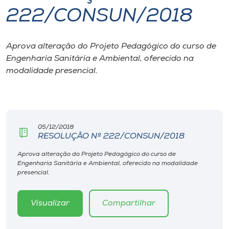
222/CONSUN/2018
I.nova
Aprova alteração do Projeto Pedagógico do curso de
Diplomados
Engenharia Sanitária e Ambiental, oferecido na
modalidade presencial.
Cultura
CPA
05/12/2018
RESOLUÇÃO Nº 222/CONSUN/2018
Biblioteca
Aprova alteração do Projeto Pedagógico do curso de
Engenharia Sanitária e Ambiental, oferecido na modalidade
Editora
presencial.
Rádio
Visualizar
Compartilhar