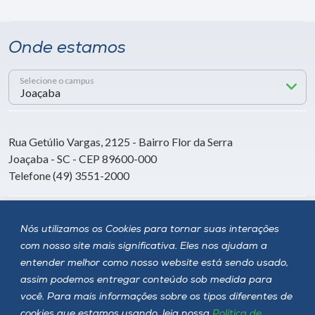
Onde estamos
Selecione o campus
Rua Getúlio Vargas, 2125 - Bairro Flor da Serra
Joaçaba - SC - CEP 89600-000
Telefone (49) 3551-2000
Siga a Unoesc
Nós utilizamos os Cookies para tornar suas interações
com nosso site mais significativa. Eles nos ajudam a
entender melhor como nosso website está sendo usado,
assim podemos entregar conteúdo sob medida para
você. Para mais informações sobre os tipos diferentes de
cookies que estamos usando, leia nossa
Política de