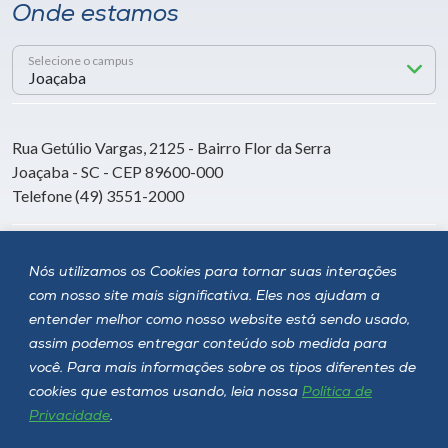
Onde estamos
Selecione o campus
Rua Getúlio Vargas, 2125 - Bairro Flor da Serra
Joaçaba - SC - CEP 89600-000
Telefone (49) 3551-2000
Siga a Unoesc
Nós utilizamos os Cookies para tornar suas interações
com nosso site mais significativa. Eles nos ajudam a
entender melhor como nosso website está sendo usado,
assim podemos entregar conteúdo sob medida para
você. Para mais informações sobre os tipos diferentes de
cookies que estamos usando, leia nossa
Política de
Privacidade
.