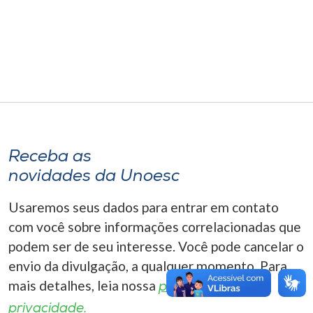
Museu
Unoesc
Store
Selecione
o idioma
Receba as
novidades da Unoesc
Usaremos seus dados para entrar em contato
A+
A-
com você sobre informações correlacionadas que
podem ser de seu interesse. Você pode cancelar o
envio da divulgação, a qualquer momento. Para
mais detalhes, leia nossa
política de
privacidade.