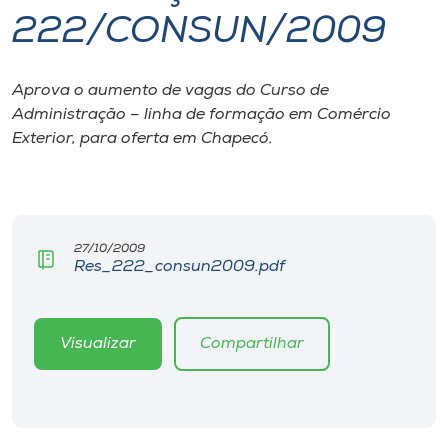
222/CONSUN/2009
I.nova
Aprova o aumento de vagas do Curso de
Diplomados
Administração – linha de formação em Comércio
Exterior, para oferta em Chapecó.
Cultura
CPA
27/10/2009
Res_222_consun2009.pdf
Biblioteca
Editora
Visualizar
Compartilhar
Rádio