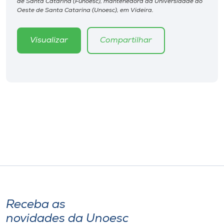
de Santa Catarina (Funoesc), mantenedora da Universidade do
Museu
Oeste de Santa Catarina (Unoesc), em Videira.
Unoesc
Visualizar
Compartilhar
Store
Selecione
o idioma
A+
A-
Receba as
novidades da Unoesc