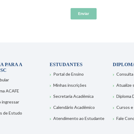
A PARA A
ESTUDANTES
DIPLOM
SC
Portal de Ensino
Consulta
bular
Minhas inscrições
Atualize
ema ACAFE
Secretaria Acadêmica
Diploma D
 ingressar
Calendário Acadêmico
Cursos e
s de Estudo
Atendimento ao Estudante
Fale Con