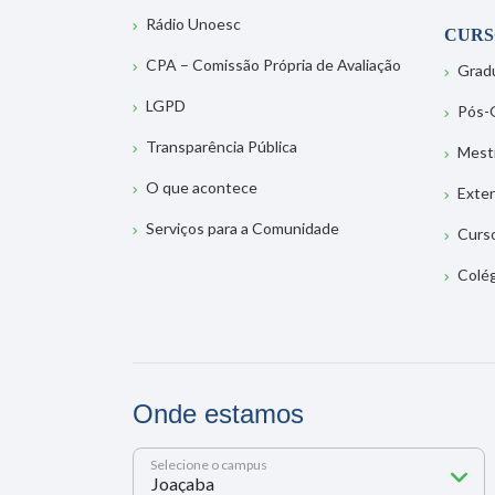
Rádio Unoesc
CURS
CPA – Comissão Própria de Avaliação
Grad
LGPD
Pós-
Transparência Pública
Mest
O que acontece
Exte
Serviços para a Comunidade
Curs
Colé
Onde estamos
Selecione o campus