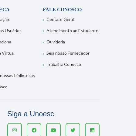
TECA
FALE CONOSCO
tação
Contato Geral
os Usuários
Atendimento ao Estudante
nciona
Ouvidoria
a Virtual
Seja nosso Fornecedor
Trabalhe Conosco
nossas bibliotecas
osco
Siga a Unoesc