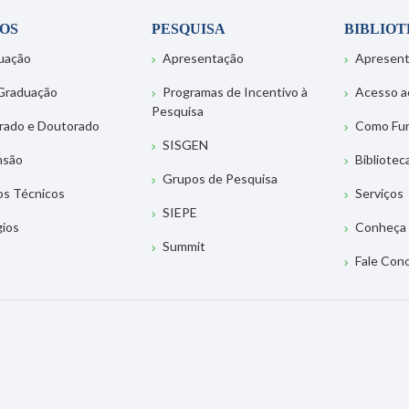
OS
PESQUISA
BIBLIO
uação
Apresentação
Apresen
Graduação
Programas de Incentivo à
Acesso a
Pesquisa
rado e Doutorado
Como Fu
SISGEN
nsão
Bibliotec
Grupos de Pesquisa
os Técnicos
Serviços
SIEPE
gios
Conheça 
Summit
Fale Con