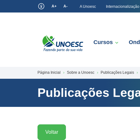
A+
A-
A Unoesc
Internacionalização
Cursos
Ond
Página Inicial
Sobre a Unoesc
Publicações Legais
Publicações Lega
Voltar