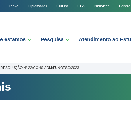
I.nova
Diplomados
Cultura
CPA
Biblioteca
Editora
e estamos
Pesquisa
Atendimento ao Est
RESOLUÇÃO Nº 22/CONS.ADM/FUNOESC/2023
is