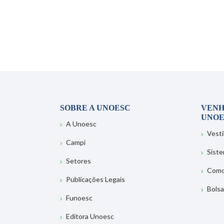
SOBRE A UNOESC
VENH
UNOE
A Unoesc
Vesti
Campi
Sist
Setores
Como
Publicações Legais
Bolsa
Funoesc
Editora Unoesc