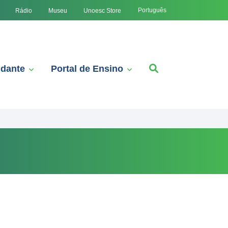
Português
Rádio
Museu
Unoesc Store
udante
Portal de Ensino