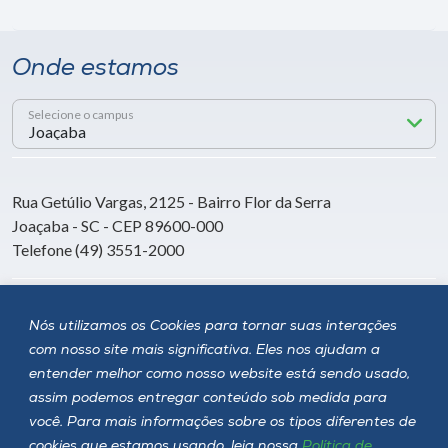
Onde estamos
Selecione o campus
Rua Getúlio Vargas, 2125 - Bairro Flor da Serra
Joaçaba - SC - CEP 89600-000
Telefone (49) 3551-2000
Siga a Unoesc
Nós utilizamos os Cookies para tornar suas interações
com nosso site mais significativa. Eles nos ajudam a
entender melhor como nosso website está sendo usado,
assim podemos entregar conteúdo sob medida para
você. Para mais informações sobre os tipos diferentes de
cookies que estamos usando, leia nossa
Política de