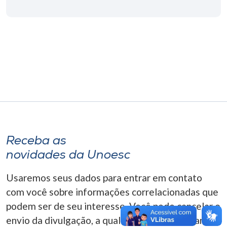
Museu
Unoesc
Store
Selecione
o idioma
Receba as
A+
novidades da Unoesc
A-
Usaremos seus dados para entrar em contato
com você sobre informações correlacionadas que
podem ser de seu interesse. Você pode cancelar o
envio da divulgação, a qualquer momento. Para