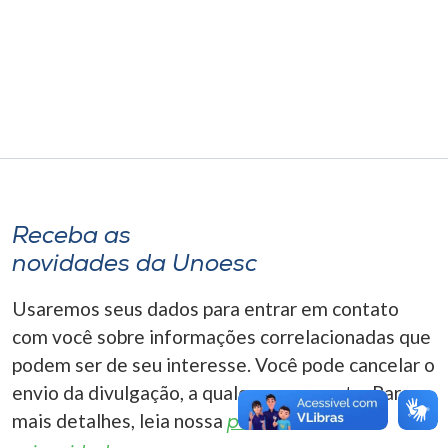
Museu
Unoesc
Store
Selecione
o idioma
Receba as
novidades da Unoesc
A+
Usaremos seus dados para entrar em contato
A-
com você sobre informações correlacionadas que
podem ser de seu interesse. Você pode cancelar o
envio da divulgação, a qualquer momento. Para
mais detalhes, leia nossa
política de