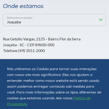
Onde estamos
Selecione o campus
Rua Getúlio Vargas, 2125 - Bairro Flor da Serra
Joaçaba - SC - CEP 89600-000
Telefone (49) 3551-2000
Siga a Unoesc
Nós utilizamos os Cookies para tornar suas interações
com nosso site mais significativa. Eles nos ajudam a
entender melhor como nosso website está sendo usado,
assim podemos entregar conteúdo sob medida para
você. Para mais informações sobre os tipos diferentes de
cookies que estamos usando, leia nossa
Política de
Privacidade
.